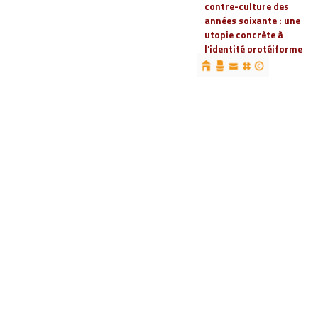
contre-culture des
années soixante : une
utopie concrète à
l’identité protéiforme
devenue « réalité
globale »
19 | 2023
Espaces, territoires et
identités : jeux
d’acteurs et manières
d’habiter
18 | 2022
Espaces et droits
sociaux
17 | 2022
Penser les
infrastructures des
mondes automobiles