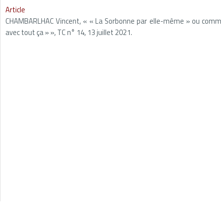
Article
CHAMBARLHAC Vincent, « « La Sorbonne par elle-même » ou comme
avec tout ça » », TC n° 14, 13 juillet 2021.