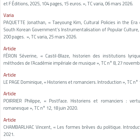
et F Éditions, 2025, 104 pages, 15 euros. », TC varia, 06 mars 2026.
Varia
PAQUETTE Jonathan, « Taeyoung Kim, Cultural Policies in the Era
South Korean Government’s Instrumentalisation of Popular Culture,
200 pages. », TC varia, 25 mars 2026.
Article
FÉRON Séverine, « Castil-Blaze, historien des institutions lyriq
méthodes de l’Académie impériale de musique », TC n° 8, 27 novemb
Article
LE PAGE Dominique, « Historiens et romanciers. Introduction », TC n° 1
Article
POIRRIER Philippe, « Postface. Historiens et romanciers : vertus
romanesque », TC n° 12, 18 juin 2020.
Article
CHAMBARLHAC Vincent, « Les formes brèves du politique. Introducti
2021.