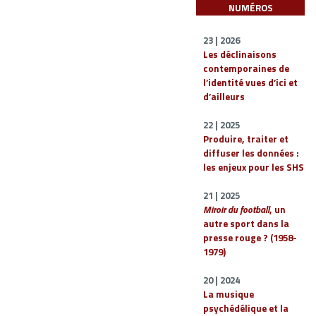
NUMÉROS
23 | 2026
Les déclinaisons
contemporaines de
l’identité vues d’ici et
d’ailleurs
22 | 2025
Produire, traiter et
diffuser les données :
les enjeux pour les SHS
21 | 2025
Miroir du football
, un
autre sport dans la
presse rouge ? (1958-
1979)
20 | 2024
La musique
psychédélique et la