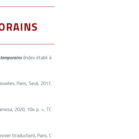
orains
ontemporains
(Index établi à
uvées, Paris, Seuil, 2017,
namosa, 2020, 104 p. », TC
nier (traduction), Paris, C