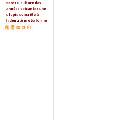
contre-culture des
années soixante : une
utopie concrète à
l’identité protéiforme
devenue « réalité
globale »
19 | 2023
Espaces, territoires et
identités : jeux
d’acteurs et manières
d’habiter
18 | 2022
Espaces et droits
sociaux
17 | 2022
Penser les
infrastructures des
mondes automobiles
Autodromes et
e