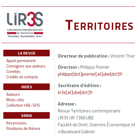
Territoire
LA REVUE
Directeur de publication :
Vincent Thom
Appel permanent
Consignes aux auteurs
Directeur :
Philippe Poirrier
Comités
philippe[dot]poirrier[at]ube[dot]fr
Crédits et contacts
Secrétaire d’édition :
INDEX
lir3s[at]ube[dot]fr
Auteurs
Mots-clés
Adresse :
Collection HAL-SHS
Revue Territoires contemporains
VARIA
LIR3S UR 7366 UBE
Recensions
Faculté de Droit, Sciences Économique et
Positions de thèses
4 Boulevard Gabriel