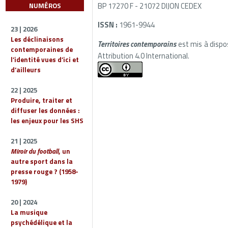
BP 17270 F - 21072 DIJON CEDEX
NUMÉROS
ISSN :
1961-9944
23 | 2026
Les déclinaisons
Territoires contemporains
est mis à dispo
contemporaines de
Attribution 4.0 International.
l’identité vues d’ici et
d’ailleurs
22 | 2025
Produire, traiter et
diffuser les données :
les enjeux pour les SHS
21 | 2025
Miroir du football
, un
autre sport dans la
presse rouge ? (1958-
1979)
20 | 2024
La musique
psychédélique et la