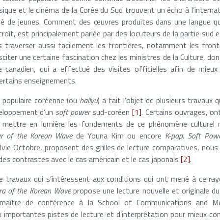
sique et le cinéma de la Corée du Sud trouvent un écho à l’internat
é de jeunes. Comment des œuvres produites dans une langue qu
roît, est principalement parlée par des locuteurs de la partie sud e
s traverser aussi facilement les frontières, notamment les fronti
citer une certaine fascination chez les ministres de la Culture, don
e canadien, qui a effectué des visites officielles afin de mieux
certains enseignements.
 populaire coréenne (ou
hallyu
) a fait l’objet de plusieurs travaux 
veloppement d’un
soft power
sud-coréen
[1]
. Certains ouvrages, o
 mettre en lumière les fondements de ce phénomène culturel 
r of the Korean Wave
de Youna Kim ou encore
K-pop.
Soft Powe
ylvie Octobre, proposent des grilles de lecture comparatives, nous
des contrastes avec le cas américain et le cas japonais
[2]
.
 de travaux qui s’intéressent aux conditions qui ont mené à ce r
 Era of the Korean Wave
propose une lecture nouvelle et originale 
, maître de conférence à la School of Communications and M
ux importantes pistes de lecture et d’interprétation pour mieux 