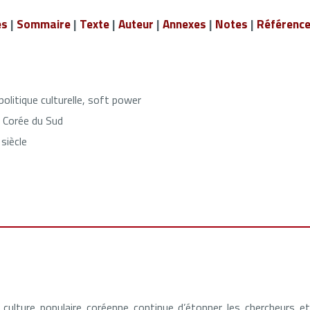
és
|
Sommaire
|
Texte
|
Auteur
|
Annexes
|
Notes
|
Référenc
politique culturelle, soft power
Corée du Sud
siècle
culture populaire coréenne continue d’étonner les chercheurs et