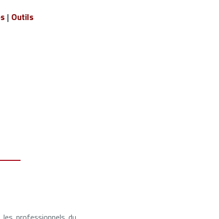
es
|
Outils
 les professionnels du