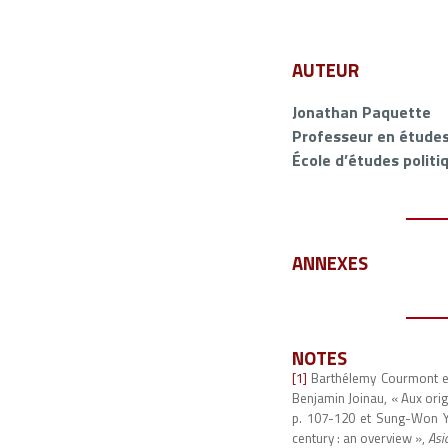
AUTEUR
Jonathan Paquette
Professeur en études
École d’études politi
ANNEXES
NOTES
[1]
Barthélemy Courmont et
Benjamin Joinau, « Aux or
p. 107-120 et Sung-Won Yo
century : an overview »,
Asi