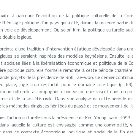
te à parcourir l’évolution de la politique culturelle de la Cor
’héritage politique d’un pays qui a été, durant la majeure partie d
en voie de développement. Or, selon Kim, la politique culturelle su
e double logique.
mpreinte d’une tradition d’intervention étatique développée dans u
logiques se seraient inspirées des modèles keynésiens. Ensuite, ell
et sociales liées à la libéralisation économique et politique de la C
e politique culturelle formelle remonte à cette période charnière 
 grands projets de la présidence de Roh Tae-woo. Ce dernier contri
 place, jugé trop restrictif pour le domaine artistique (p. 
litique culturelle accompagnée d’une vision qui s’inscrit dans un 
nomie et de la société civile. Dans son analyse de cette période de
e les méthodes dirigistes héritées du passé et ce mouvement de libé
 dans l’action culturelle sous la présidence de Kim Young-sam (1993
e, dans laquelle la culture est envisagée comme une commodité, 
c dans ce contexte économique, politique et social de la fin 