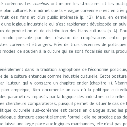
été coréenne. Les
chaebols
ont inspiré les structures et les prati
 le plan culturel, Kim admet que la « vague coréenne » est en très 
 fruit des fans et d’un public intéressé (p. 12). Mais, en derni
 d’une logique industrielle qui s’est rapidement développée en suiv
x de production et de distribution des biens culturels (p. 4). Po
l, rendu possible par des réseaux de coopérations entre prod
tes coréens et étrangers. Près de trois décennies de politiques 
s modes de soutien à la culture qui se sont focalisés sur la produc
généralement dans la tradition anglophone de l’économie politique
ire de la culture entendue comme industrie culturelle. Cette posture 
 l’auteur, qui y consacre un chapitre entier (chapitre 1). Néan
 le plan empirique, Kim documente un cas où la politique culture
des paramètres imposés par la logique des industries culturelles.
 les chercheurs comparatistes, puisqu’il permet de situer le cas d
olitique culturelle sud-coréenne est certes en dialogue avec les po
dialogue demeure essentiellement formel ; elle ne procède pas d
ique laisse une large place aux logiques marchandes, elle n’est pas 