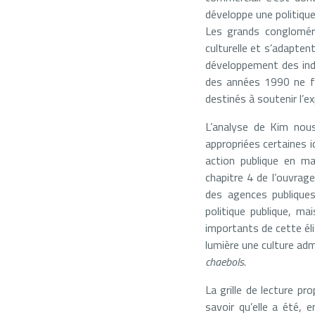
développe une politique
Les grands congloméra
culturelle et s’adapte
développement des indus
des années 1990 ne fe
destinés à soutenir l’
L’analyse de Kim nou
appropriées certaines id
action publique en mat
chapitre 4 de l’ouvrag
des agences publiques
politique publique, m
importants de cette éli
lumière une culture ad
chaebols
.
La grille de lecture p
savoir qu’elle a été, 