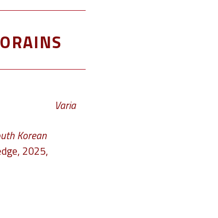
orains
Varia
South Korean
edge, 2025,