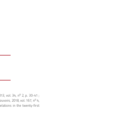
o
013, vol. 34, n
2, p. 30-41 ;
o
ouvoirs
, 2018, vol. 167, n
4,
ations in the twenty-first