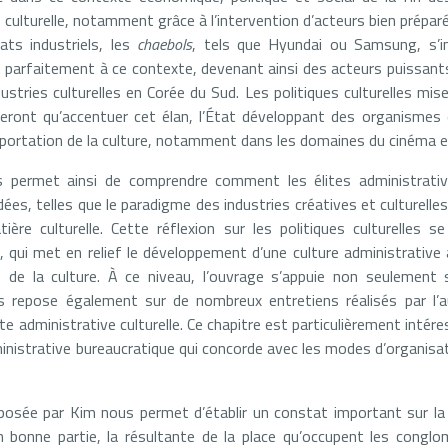
 culturelle, notamment grâce à l’intervention d’acteurs bien prépa
ts industriels, les
chaebols
, tels que Hyundai ou Samsung, s’i
nt parfaitement à ce contexte, devenant ainsi des acteurs puissant
tries culturelles en Corée du Sud. Les politiques culturelles mise
ront qu’accentuer cet élan, l’État développant des organismes 
exportation de la culture, notamment dans les domaines du cinéma e
s permet ainsi de comprendre comment les élites administrati
ées, telles que le paradigme des industries créatives et culturelles
ière culturelle. Cette réflexion sur les politiques culturelles 
e, qui met en relief le développement d’une culture administrative 
 de la culture. À ce niveau, l’ouvrage s’appuie non seulemen
ais repose également sur de nombreux entretiens réalisés par l’a
te administrative culturelle. Ce chapitre est particulièrement intére
ministrative bureaucratique qui concorde avec les modes d’organisat
roposée par Kim nous permet d’établir un constat important sur l
en bonne partie, la résultante de la place qu’occupent les conglo