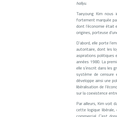
hallyu
.
Taeyoung Kim nous invi
fortement marquée par l
dont l’économie était 
origines, porteuse d’un
D’abord, elle porte l’e
autoritaire, dont les 
aspirations politiques 
années 1980. La premièr
elle s’inscrit dans les
système de censure en
développe ainsi une po
libéralisation de l’éco
sur la coexistence entr
Par ailleurs, Kim voit
cette logique libéral
commercial. C’est don