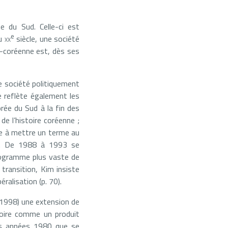
ée du Sud. Celle-ci est
e
u
xx
siècle, une société
d-coréenne est, dès ses
ne société politiquement
e reflète également les
orée du Sud à la fin des
de l’histoire coréenne ;
bue à mettre un terme au
69). De 1988 à 1993 se
programme plus vaste de
 transition, Kim insiste
ralisation (p. 70).
-1998) une extension de
voire comme un produit
des années 1980 que se