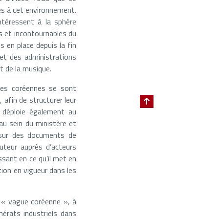
rés à cet environnement.
ntéressent à la sphère
s et incontournables du
s en place depuis la fin
et des administrations
t de la musique.
ves coréennes se sont
, afin de structurer leur
se déploie également au
au sein du ministère et
t sur des documents de
uteur auprès d’acteurs
ssant en ce qu’il met en
ion en vigueur dans les
a « vague coréenne », à
mérats industriels dans