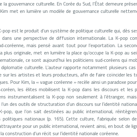
e la gouvernance culturelle. En Corée du Sud, l’État demeure prése
Kim met en lumière un modèle de gouvernance culturelle netteme
K-pop est le produit d’un système de politique culturelle qui, dès 
le dans une perspective de diffusion internationale. La K-pop con
 sud‑coréenne, mais pensé avant tout pour l’exportation. La seco
la plus originale, met en lumière la place qu’occupe la K-pop au se
ternationale, ce sont aujourd’hui les politiciens sud‑coréens qui mob
 diplomatie culturelle. L’auteur rapporte notamment plusieurs cas
ue sur les artistes et leurs producteurs, afin de faire coïncider les
es. Pour Kim, la « vague coréenne » recèle ainsi un paradoxe pour 
coréen, les élites mobilisent la K-pop dans les discours et les 
iciens instrumentalisent la K-pop non seulement à l’étranger, mai
e l’un des outils de structuration d’un discours sur l’identité nation
K-pop, que l’on sait destinées au public international, réintègre
 politiques nationaux (p. 165). Cette culture, fabriquée selon 
 attrayante pour un public international, revient ainsi, en bout de 
 la construction d’un récit sur l’identité nationale coréenne.