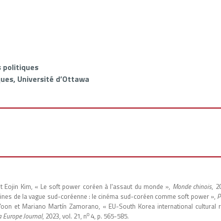
 politiques
ques, Université d’Ottawa
 Eojin Kim, « Le soft power coréen à l'assaut du monde »,
Monde chinois
, 2
igines de la vague sud-coréenne : le cinéma sud-coréen comme soft power »,
P
on et Mariano Martín Zamorano, « EU-South Korea international cultural rel
o
a Europe Journal
, 2023, vol. 21, n
4, p. 565-585.