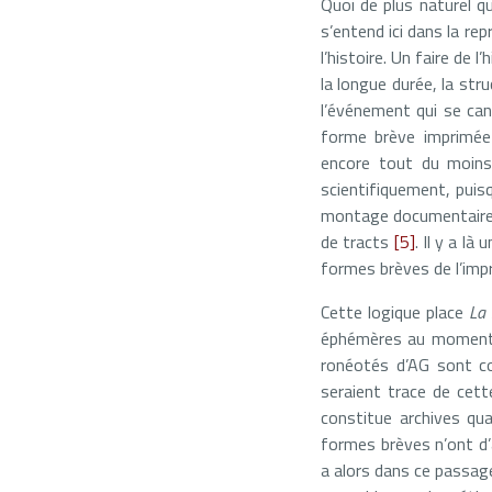
Quoi de plus naturel q
s’entend ici dans la r
l’histoire. Un faire de 
la longue durée, la str
l’événement qui se can
forme brève imprimée 
encore tout du moins
scientifiquement, puis
montage documentaire où
de tracts
[5]
. Il y a là
formes brèves de l’imp
Cette logique place
La 
éphémères au moment 
ronéotés d’AG sont con
seraient trace de cette
constitue archives qu
formes brèves n’ont d’a
a alors dans ce passage