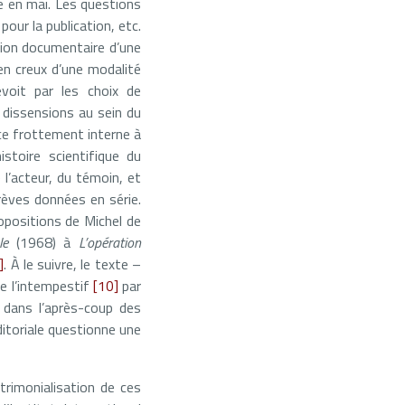
nne en mai. Les questions
pour la publication, etc.
tion documentaire d’une
 en creux d’une modalité
evoit par les choix de
 dissensions au sein du
 ce frottement interne à
istoire scientifique du
 l’acteur, du témoin, et
rèves données en série.
ropositions de Michel de
le
(1968) à
L’opération
]
. À le suivre, le texte –
de l’intempestif
[10]
par
e dans l’après-coup des
ditoriale questionne une
trimonialisation de ces