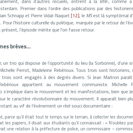
anément, dans d’autres recueils, entrent à la BNF, comme à l’
msterdam. Premier dans l’ordre des publications par des historien
Alain Schnapp et Pierre Vidal-Naquet
[12]
, le
MS
est là symptômal d’u
. Pour l’histoire culturelle du politique, marquée par le retour de l
 présent, l’épisode mérite que l’on fasse retour.
ormes brèves…
r, un trio qui dispose de l’opportunité du lieu (la Sorbonne), d’une 
 Michelle Perrot, Madeleine Rebérioux. Tous trois sont historien
 trois sont engagés à des degrés divers. Si Jean Maitron paraît e
e Rebérioux appartient au mouvement communiste. Michelle 
rio s’implique dans le mouvement et les manifestations, bien que 
ur le caractère révolutionnaire du mouvement. Il apparaît bien plus
tant au vif de l’événement un réel souci documentaire :
t, parce qu’il était tout le temps sur le terrain, à collecter les document
ait les papiers, il disait aux étudiants qu’il connaissait : « N’oubliez 
avait une relation à la préfecture de police, un commissaire – commissa