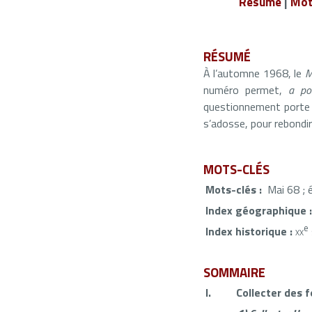
Résumé
|
Mot
RÉSUMÉ
À l’automne 1968, le
M
numéro permet,
a pos
questionnement porte su
s’adosse, pour rebondir 
MOTS-CLÉS
Mots-clés :
Mai 68 ; 
Index géographique :
e
Index historique :
xx
SOMMAIRE
I.
Collecter des 