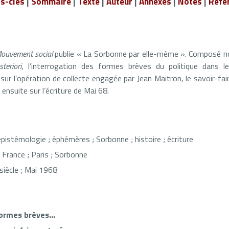
s-clés
|
Sommaire
|
Texte
|
Auteur
|
Annexes
|
Notes
|
Réfé
ouvement social
publie « La Sorbonne par elle-même ». Composé n
teriori
, l’interrogation des formes brèves du politique dans 
r l’opération de collecte engagée par Jean Maitron, le savoir-fair
ensuite sur l’écriture de Mai 68.
épistémologie ; éphémères ; Sorbonne ; histoire ; écriture
France ; Paris ; Sorbonne
siècle ; Mai 1968
formes brèves…