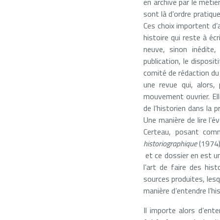
en archive par le métier
sont là d’ordre pratique
Ces choix importent d’
histoire qui reste à éc
neuve, sinon inédite,
publication, le dispos
comité de rédaction d
une revue qui, alors, 
mouvement ouvrier. Elle
de l’historien dans la
Une manière de lire l’é
Certeau, posant com
historiographique
(1974)
et ce dossier en est un
l’art de faire des his
sources produites, lesq
manière d’entendre l’hi
Il importe alors d’ent