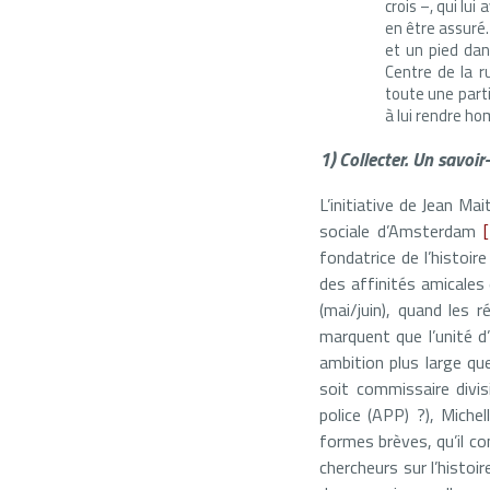
crois –, qui lu
en être assuré.
et un pied dan
Centre de la r
toute une parti
à lui rendre 
1) Collecter. Un savoir
L’initiative de Jean Mai
sociale d’Amsterdam
fondatrice de l’histoi
des affinités amicales e
(mai/juin), quand les 
marquent que l’unité d
ambition plus large que
soit commissaire divis
police (APP) ?), Miche
formes brèves, qu’il c
chercheurs sur l’histo