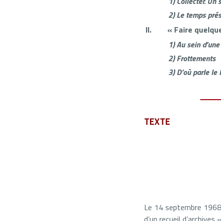
1)
Collecter. Un 
2)
Le temps prése
II.
« Faire quelqu
1)
Au sein d’une 
2)
Frottements
3)
D’où parle le
TEXTE
Le 14 septembre 196
d’un recueil d’archives 