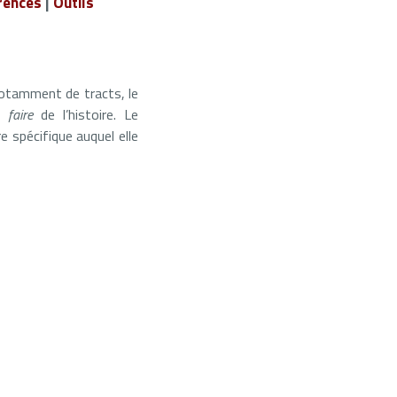
rences
|
Outils
otamment de tracts, le
le
faire
de l’histoire. Le
e spécifique auquel elle