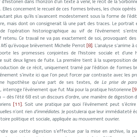
 d’historien dans l’horizon d’un texte à venir, le récit de la Sorbo
. Elles concernent le recueil de ces formes brèves, les choix opérés 
autant plus qu’ils s’avancent modestement sous la forme de l’édi
rire, mais dont on consignerait là une part des traces. Le portrait
 de l’opération historiographique au vif de l’événement s’entr
itif retenu. Ce travail ne va pas exactement de soi, provoquant des
u
MS
qu’évoque brièvement Michelle Perrot
[8]
. L’analyse s’arrime à
porte les promesses conjointes de l’histoire sociale et d’une h
 suit deux lignes de fuite. La première tient à la superposition de
 production de ce récit, uniquement tramé par l’édition de formes b
vénement s’invite ici que l’on peut forcer par contraste avec les p
me hypothèse qu’une part de ses textes, de
La prise de paro
, interroge l’événement que fut Mai pour la pratique historienne
[9
 – dès l’été 68 est un discours d’ordre, une manière de digestion 
toriens
[11]
. Soit une pratique par quoi l’événement peut s’écrir
uelles n’ont rien
d’immédiates
. Je postulerai que leur immédiateté é
stoire politique et sociale, appliquée au mouvement ouvrier.
endre que cette digestion s’effectue par la mise en archive, la pa