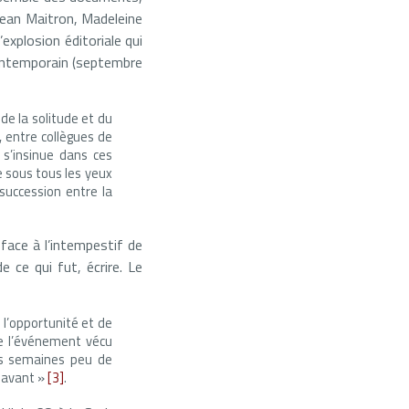
Jean Maitron, Madeleine
explosion éditoriale qui
contemporain (septembre
, de la solitude et du
, entre collègues de
 s’insinue dans ces
se sous tous les yeux
succession entre la
 face à l’intempestif de
e ce qui fut, écrire. Le
e l’opportunité et de
ue l’événement vécu
ces semaines peu de
e avant »
[3]
.