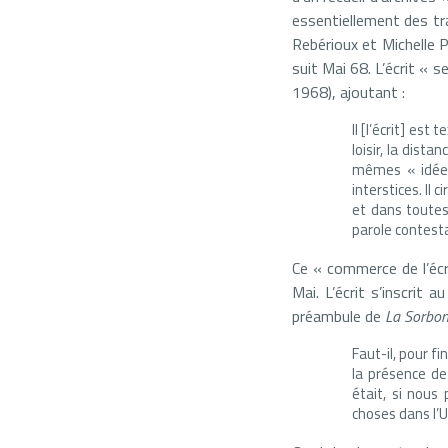
essentiellement des tr
Rebérioux et Michelle P
suit Mai 68. L’écrit «
1968), ajoutant :
Il [l’écrit] est
loisir, la dist
mêmes « idées 
interstices. Il 
et dans toutes
parole contesta
Ce « commerce de l’écri
Mai. L’écrit s’inscrit 
préambule de
La Sorbon
Faut-il, pour fi
la présence de
était, si nous
choses dans l’