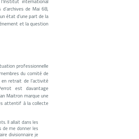
Institut international
s d’archives de Mai 68,
n état d’une part de la
’événement et la question
situation professionnelle
s, membres du comité de
n retrait de l’activité
Perrot est davantage
Jean Maitron marque une
 attentif à la collecte
s. Il allait dans les
pas de me donner les
ire divisionnaire je