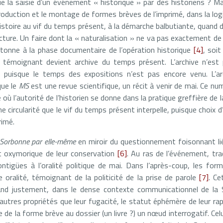
ue la saisie d’un événement « historique » par des historiens ? Ma
eproduction et le montage de formes brèves de l’imprimé, dans la l
l’histoire au vif du temps présent, à la démarche balbutiante, quand 
ucture. Un faire dont la « naturalisation » ne va pas exactement de 
tonne à la phase documentaire de l’opération historique
[4]
, soi
témoignant devient archive du temps présent. L’archive n’est 
 puisque le temps des expositions n’est pas encore venu. L’ar
que le
MS
est une revue scientifique, un récit à venir de mai. Ce n
 l’autorité de l’historien se donne dans la pratique greffière de la 
 une circularité que le vif du temps présent interpelle, puisque choix d’
rimé.
Sorbonne par elle-même
en miroir du questionnement foisonnant li
oxymorique de leur conservation
[6]
. Au ras de l’événement, tr
tigües à l’oralité politique de mai. Dans l’après-coup, les for
 oralité, témoignant de la politicité de la prise de parole
[7]
. Ce
and justement, dans le dense contexte communicationnel de la
utres propriétés que leur fugacité, le statut éphémère de leur rap
 de la forme brève au dossier (un livre ?) un nœud interrogatif. Cel