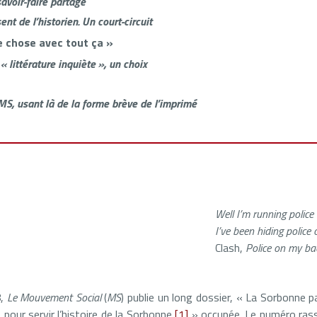
savoir-faire partagé
nt de l’historien. Un court-circuit
e chose avec tout ça »
« littérature inquiète », un choix
 MS, usant là de la forme brève de l’imprimé
Well I’m running polic
I’ve been hiding police
Clash,
Police on my ba
8,
Le Mouvement Social
(
MS
) publie un long dossier, « La Sorbonne pa
« pour servir l’histoire de la Sorbonne
[1]
» occupée. Le numéro ras