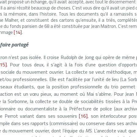
i avait proposé un échange, qu’il avait accepté, avec tout le discernemen
 Il a ainsi récolté beaucoup de choses. C’est vous dire qu’il avait un pi
s la mémoire, dans l’histoire. Tous les documents qu’il a ramassés
ue Malher, et constituent des cartons qu’ensuite, il a triés, complété
e du fonds parisien de 68 a été constituée par Jean Maitron. C’est rem
hommage
[14]
.
-faire partagé
tron n’est pas isolée. Il croise Rudolph de Jong qui opère de même p
[15]
. Pour tous deux, il s’agit à la fois d’une question d’opport
re sociale du mouvement ouvrier. La collecte se veut méthodique, m
t/ou professionnelles. Elle est facilitée par l’unité de lieu (La So
réseaux étudiants, que la position professionnelle du trio permet
’action est un vœu pieux, au moment où Mai s’abîme. Pour Jean Ma
 la Sorbonne, la collecte se double de sociabilités tissées à la Pré
ionnaire ou documentaliste à la Préfecture de police (aux archi
lle Perrot variant dans ses souvenirs
[16]
, son interlocuteur po
ompile dans ses rapports (commissaire) ou conserve dans ses archi
ire du mouvement ouvrier, dont l’équipe du
MS
. L’anecdote vaut que 