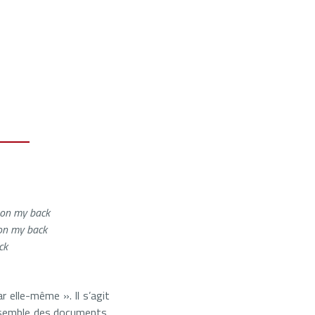
e on my back
 on my back
ck
r elle-même ». Il s’agit
semble des documents,