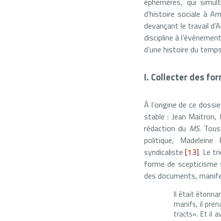
éphémères, qui simult
d’histoire sociale à A
devançant le travail d’
discipline à l’événement
d’une histoire du temps
I. Collecter des f
À l’origine de ce dossie
stable : Jean Maitron,
rédaction du
MS.
Tous
politique, Madelein
syndicaliste
[13]
. Le t
forme de scepticisme s
des documents, manifes
Il était étonnan
manifs, il pren
tracts». Et il 