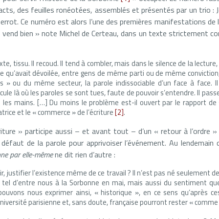
acts, des feuilles ronéotées, assemblés et présentés par un trio : 
errot. Ce numéro est alors l’une des premières manifestations de l’
 se vend bien » note Michel de Certeau, dans un texte strictement 
 texte, tissu. Il recoud. Il tend à combler, mais dans le silence de la lecture
ance qu’avait dévoilée, entre gens de même parti ou de même conviction
» ou du même secteur, la parole indissociable d’un face à face. Il
circule là où les paroles se sont tues, faute de pouvoir s’entendre. Il pas
 les mains. […] Du moins le problème est-il ouvert par le rapport de 
trice et le « commerce » de l’écriture
[2]
.
ture » participe aussi – et avant tout – d’un « retour à l’ordre »
au défaut de la parole pour apprivoiser l’événement. Au lendemain d
ne par elle-même
ne dit rien d’autre :
nir, justifier l’existence même de ce travail ? Il n’est pas né seulement d
 tel d’entre nous à la Sorbonne en mai, mais aussi du sentiment q
 pouvons nous exprimer ainsi, « historique », en ce sens qu’après 
Université parisienne et, sans doute, française pourront rester « comm