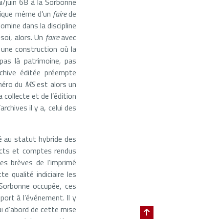
i/juin 68 à la Sorbonne
ogique même d’un
faire
de
domine dans la discipline
soi, alors. Un
faire
avec
t une construction où la
pas là patrimoine, pas
chive éditée préempte
uméro du
MS
est alors un
collecte et de l’édition
archives il y a, celui des
é au statut hybride des
acts et comptes rendus
mes brèves de l’imprimé
tte qualité indiciaire les
 Sorbonne occupée, ces
port à l’événement. Il y
ui d’abord de cette mise