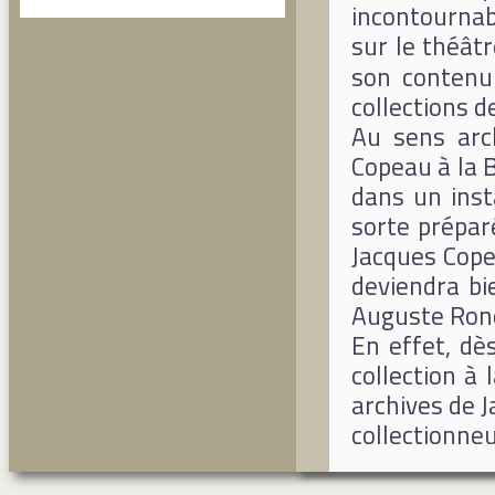
incontournab
sur le théât
son contenu
collections 
Au sens arch
Copeau à la 
dans un inst
sorte prépar
Jacques Copea
deviendra bi
Auguste Ron
En effet, dè
collection à 
archives de J
collectionneu
pour l’ouver
fidèle à so