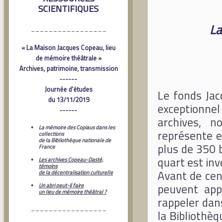
SCIENTIFIQUES
La
_________________
« La Maison Jacques Copeau, lieu
de mémoire théâtrale »
Archives, patrimoine, transmission
------
Journée d'études
Le fonds Jac
du 13/11/2019
exceptionnel
------
archives, 
La mémoire des Copiaus dans les
représente e
collections
de la Bibliothèque nationale de
plus de 350 b
France
quart est inv
Les archives Copeau-Dasté,
témoins
Avant de cen
de la décentralisation culturelle
peuvent appo
Un abri peut-il faire
un lieu de mémoire théâtral ?
rappeler dan
_________________
la Bibliothèq