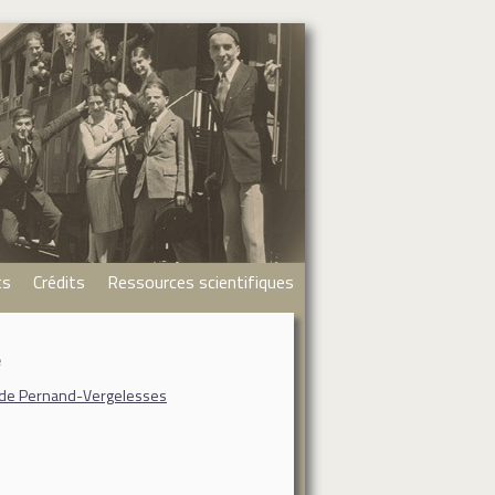
ts
Crédits
Ressources scientifiques
é
 de Pernand-Vergelesses