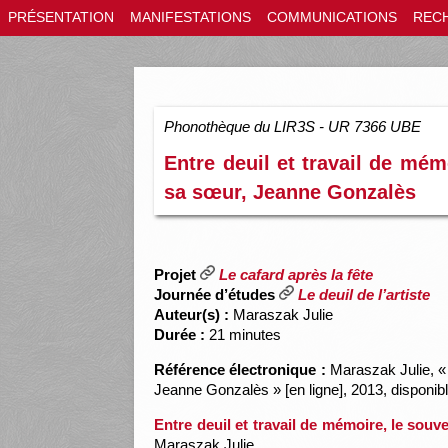
PRÉSENTATION
MANIFESTATIONS
COMMUNICATIONS
REC
Phonothèque du LIR3S - UR 7366 UBE
Entre deuil et travail de mé
sa sœur, Jeanne Gonzalès
Projet
Le cafard après la fête
Journée d’études
Le deuil de l’artiste
Auteur(s) :
Maraszak Julie
Durée :
21 minutes
Référence électronique :
Maraszak Julie, « 
Jeanne Gonzalès » [en ligne], 2013, disponib
Entre deuil et travail de mémoire, le so
Maraszak Julie