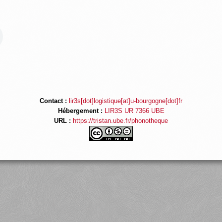
Contact :
lir3s[dot]logistique[at]u-bourgogne[dot]fr
Hébergement :
LIR3S UR 7366 UBE
URL :
https://tristan.ube.fr/phonotheque