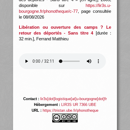
disponible sur
https://lir3s.u-
bourgogne.fr/phonotheque/c-77
, page consultée
le 08/08/2026
Libération ou ouverture des camps ? Le
retour des déportés - Sans titre 4
[durée :
32 min.], Ferrand Matthieu
Contact :
lir3s[dot]logistique[at]u-bourgogne[dot]fr
Hébergement :
LIR3S UR 7366 UBE
URL :
https://tristan.ube.fr/phonotheque