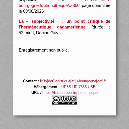
bourgogne.fr/phonotheque/c-360
, page consultée
le 09/08/2026
La « subjectivité » : un point critique de
l’herméneutique gadamérienne
[durée :
52 min.], Deniau Guy
Enregistrement non public.
Contact :
lir3s[dot]logistique[at]u-bourgogne[dot]fr
Hébergement :
LIR3S UR 7366 UBE
URL :
https://tristan.ube.fr/phonotheque