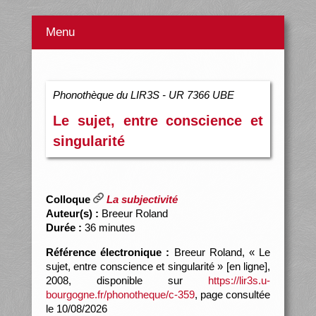
Menu
Phonothèque du LIR3S - UR 7366 UBE
Le sujet, entre conscience et
singularité
Colloque
La subjectivité
Auteur(s) :
Breeur Roland
Durée :
36 minutes
Référence électronique :
Breeur Roland, « Le
sujet, entre conscience et singularité » [en ligne],
2008, disponible sur
https://lir3s.u-
bourgogne.fr/phonotheque/c-359
, page consultée
le 10/08/2026