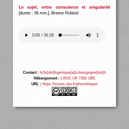
Le sujet, entre conscience et singularité
[durée : 36 min.], Breeur Roland
Contact :
lir3s[dot]logistique[at]u-bourgogne[dot]fr
Hébergement :
LIR3S UR 7366 UBE
URL :
https://tristan.ube.fr/phonotheque