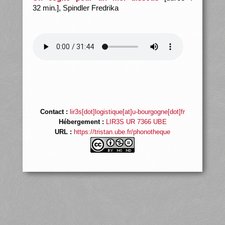
32 min.], Spindler Fredrika
Contact :
lir3s[dot]logistique[at]u-bourgogne[dot]fr
Hébergement :
LIR3S UR 7366 UBE
URL :
https://tristan.ube.fr/phonotheque