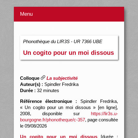
Menu
Phonothèque du LIR3S - UR 7366 UBE
Un cogito pour un moi dissous
Colloque
La subjectivité
Auteur(s) :
Spindler Fredrika
Durée :
32 minutes
Référence électronique :
Spindler Fredrika,
« Un cogito pour un moi dissous » [en ligne],
2008, disponible sur
https://lir3s.u-
bourgogne.fr/phonotheque/c-357
, page consultée
le 09/08/2026
Un cogito pour un moi dissous
[durée :