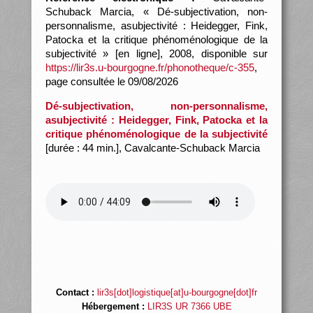
Schuback Marcia, « Dé-subjectivation, non-
personnalisme, asubjectivité : Heidegger, Fink,
Patocka et la critique phénoménologique de la
subjectivité » [en ligne], 2008, disponible sur
https://lir3s.u-bourgogne.fr/phonotheque/c-355
,
page consultée le 09/08/2026
Dé-subjectivation, non-personnalisme,
asubjectivité : Heidegger, Fink, Patocka et la
critique phénoménologique de la subjectivité
[durée : 44 min.], Cavalcante-Schuback Marcia
Contact :
lir3s[dot]logistique[at]u-bourgogne[dot]fr
Hébergement :
LIR3S UR 7366 UBE