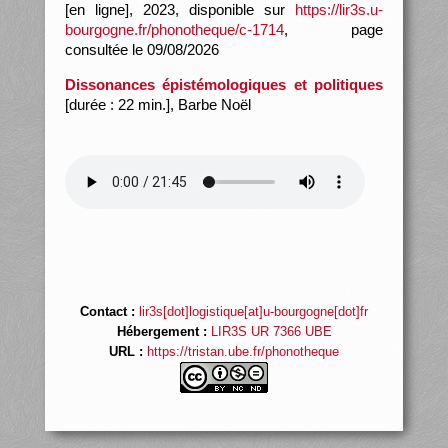
[en ligne], 2023, disponible sur
https://lir3s.u-
bourgogne.fr/phonotheque/c-1714
, page
consultée le 09/08/2026
Dissonances épistémologiques et politiques
[durée : 22 min.], Barbe Noël
Contact :
lir3s[dot]logistique[at]u-bourgogne[dot]fr
Hébergement :
LIR3S UR 7366 UBE
URL :
https://tristan.ube.fr/phonotheque