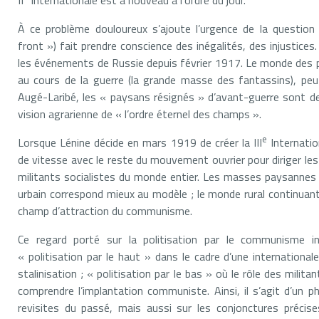
II
Internationale est à nouveau à l’ordre du jour.
À ce problème douloureux s’ajoute l’urgence de la question so
front ») fait prendre conscience des inégalités, des injustices.
les événements de Russie depuis février 1917. Le monde des pa
au cours de la guerre (la grande masse des fantassins), peut
Augé-Laribé, les « paysans résignés » d’avant-guerre sont
vision agrarienne de « l’ordre éternel des champs ».
e
Lorsque Lénine décide en mars 1919 de créer la III
Internatio
de vitesse avec le reste du mouvement ouvrier pour diriger les
militants socialistes du monde entier. Les masses paysannes
urbain correspond mieux au modèle ; le monde rural continuant 
champ d’attraction du communisme.
Ce regard porté sur la politisation par le communisme in
« politisation par le haut » dans le cadre d’une internationale
stalinisation ; « politisation par le bas » où le rôle des mil
comprendre l’implantation communiste. Ainsi, il s’agit d’un p
revisites du passé, mais aussi sur les conjonctures précis