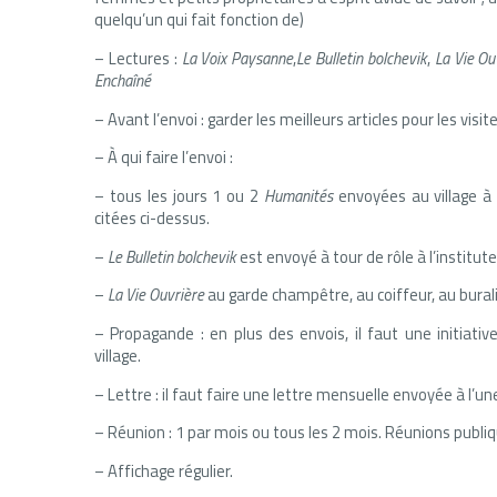
quelqu’un qui fait fonction de)
– Lectures :
La Voix Paysanne
,
Le Bulletin bolchevik
,
La Vie Ou
Enchaîné
– Avant l’envoi : garder les meilleurs articles pour les vis
– À qui faire l’envoi :
– tous les jours 1 ou 2
Humanités
envoyées au village à 
citées ci-dessus.
–
Le
Bulletin bolchevik
est envoyé à tour de rôle à l’institut
–
La Vie Ouvrière
au garde champêtre, au coiffeur, au burali
– Propagande : en plus des envois, il faut une initiativ
village.
– Lettre : il faut faire une lettre mensuelle envoyée à l’u
– Réunion : 1 par mois ou tous les 2 mois. Réunions publi
– Affichage régulier.