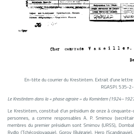
En-tête du courrier du Krestintern. Extrait d’une lett
RGASPI. 535-2
Le Krestintern dans la « phase agraire » du Komintern (1924–192
Le Krestintern, constitué d’un présidium de onze à cinquante-
personnes, a comme responsables A. P. Smirnov (secrétair
membres du premier présidium sont Smirnov (URSS), Dombal (P
Rydlo (Tchécoslovaquie), Gorov (Bulgarie), Hero (Scandinavie)