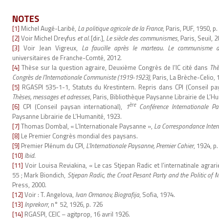
NOTES
[1]
Michel Augé-Laribé,
La politique agricole de la France
, Paris, PUF, 1950, p.
[2]
Voir Michel Dreyfus
et al.
[dir.],
Le siècle des communismes
, Paris, Seuil, 
[3]
Voir Jean Vigreux,
La faucille après le marteau. Le communisme a
universitaires de Franche-Comté, 2012.
[4]
Thèse sur la question agraire, Deuxième Congrès de l’IC cité dans
Thè
Congrès de l’Internationale Communiste (1919-1923)
, Paris, La Brèche-Celio, 
[5]
RGASPI 535-1-1, Statuts du Krestintern. Repris dans CPI (Conseil pay
Thèses, messages et adresses
, Paris, Bibliothèque Paysanne Librairie de L’H
ère
[6]
CPI (Conseil paysan international),
1
Conférence Internationale Pa
Paysanne Librairie de L’Humanité, 1923.
[7]
Thomas Dombal, « L’Internationale Paysanne »,
La Correspondance Inter
[8]
Le Premier Congrès mondial des paysans.
[9]
Premier Plénum du CPI,
L’Internationale Paysanne, Premier Cahier
, 1924, p
[10]
Ibid
.
[11]
Voir Louisa Reviakina, « Le cas Stjepan Radic et l’internatinale agrar
55 ; Mark Biondich,
Stjepan Radic, the Croat Pesant Party and the Politic of
Press, 2000.
[12]
Voir : T. Angelova,
Ivan Ormanov, Biografija
, Sofia, 1974.
[13]
Inprekorr
, n° 52, 1926, p. 726
[14]
RGASPI, CEIC – agitprop, 16 avril 1926.