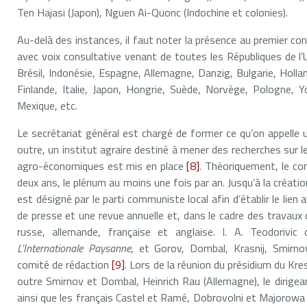
Ten Hajasi (Japon), Nguen Ai-Quonc (Indochine et colonies).
Au-delà des instances, il faut noter la présence au premier co
avec voix consultative venant de toutes les Républiques de l’
Brésil, Indonésie, Espagne, Allemagne, Danzig, Bulgarie, Hollan
Finlande, Italie, Japon, Hongrie, Suède, Norvège, Pologne, Y
Mexique, etc.
Le secrétariat général est chargé de former ce qu’on appelle
outre, un institut agraire destiné à mener des recherches sur
agro-économiques est mis en place
[8]
. Théoriquement, le co
deux ans, le plénum au moins une fois par an. Jusqu’à la créat
est désigné par le parti communiste local afin d’établir le lien
de presse et une revue annuelle et, dans le cadre des travaux 
russe, allemande, française et anglaise. I. A. Teodorivic
L’Internationale Paysanne
, et Gorov, Dombal, Krasnij, Smirno
comité de rédaction
[9]
. Lors de la réunion du présidium du Kre
outre Smirnov et Dombal, Heinrich Rau (Allemagne), le dirigean
ainsi que les français Castel et Ramé, Dobrovolni et Majorowa 