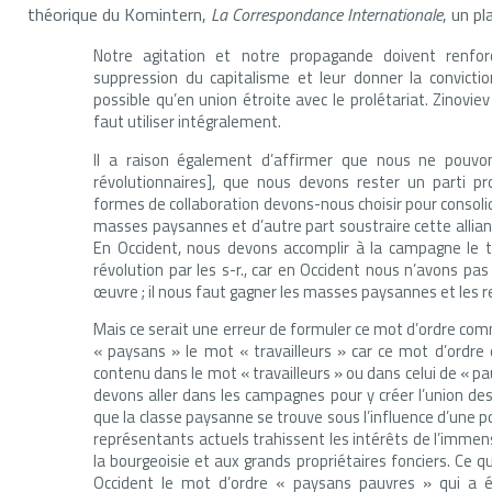
théorique du Komintern,
La Correspondance Internationale
, un pl
Notre agitation et notre propagande doivent renfor
suppression du capitalisme et leur donner la convicti
possible qu’en union étroite avec le prolétariat. Zinoviev
faut utiliser intégralement.
Il a raison également d’affirmer que nous ne pouvons
révolutionnaires], que nous devons rester un parti pr
formes de collaboration devons-nous choisir pour consolider
masses paysannes et d’autre part soustraire cette allianc
En Occident, nous devons accomplir à la campagne le t
révolution par les s-r., car en Occident nous n’avons pas
œuvre ; il nous faut gagner les masses paysannes et les 
Mais ce serait une erreur de formuler ce mot d’ordre com
« paysans » le mot « travailleurs » car ce mot d’ordre d
contenu dans le mot « travailleurs » ou dans celui de « p
devons aller dans les campagnes pour y créer l’union d
que la classe paysanne se trouve sous l’influence d’une p
représentants actuels trahissent les intérêts de l’immense
la bourgeoisie et aux grands propriétaires fonciers. Ce
Occident le mot d’ordre « paysans pauvres » qui a éc