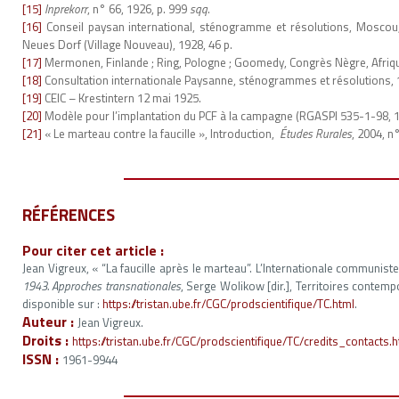
[15]
Inprekorr
, n° 66, 1926, p. 999
sqq
.
[16]
Conseil paysan international, sténogramme et résolutions, Moscou,
Neues Dorf (Village Nouveau), 1928, 46 p.
[17]
Mermonen, Finlande ; Ring, Pologne ; Goomedy, Congrès Nègre, Afrique
[18]
Consultation internationale Paysanne, sténogrammes et résolutions, 
[19]
CEIC – Krestintern 12 mai 1925.
[20]
Modèle pour l’implantation du PCF à la campagne (RGASPI 535-1-98, 1
[21]
« Le marteau contre la faucille », Introduction,
Études
Rurales
, 2004, n
RÉFÉRENCES
Pour citer cet article :
Jean Vigreux, « “La faucille après le marteau”. L’Internationale communist
1943. Approches transnationales
, Serge Wolikow [dir.], Territoires contemp
disponible sur :
https://tristan.ube.fr/CGC/prodscientifique/TC.html
.
Auteur :
Jean Vigreux.
Droits :
https://tristan.ube.fr/CGC/prodscientifique/TC/credits_contacts.
ISSN :
1961-9944