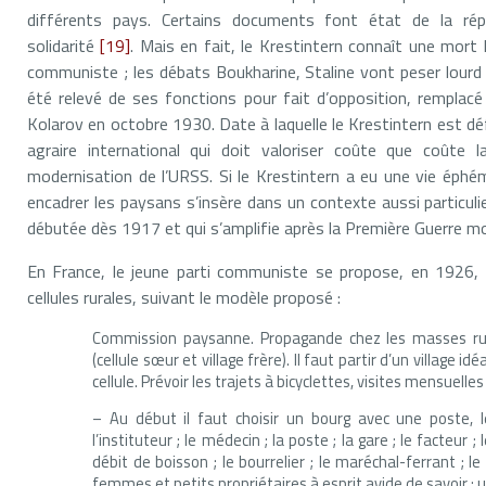
différents pays. Certains documents font état de la rép
solidarité
[19]
. Mais en fait, le Krestintern connaît une mort l
communiste ; les débats Boukharine, Staline vont peser lourd 
été relevé de ses fonctions pour fait d’opposition, remplacé
Kolarov en octobre 1930. Date à laquelle le Krestintern est dé
agraire international qui doit valoriser coûte que coûte la
modernisation de l’URSS. Si le Krestintern a eu une vie éphé
encadrer les paysans s’insère dans un contexte aussi particulier,
débutée dès 1917 et qui s’amplifie après la Première Guerre mo
En France, le jeune parti communiste se propose, en 1926,
cellules rurales, suivant le modèle proposé :
Commission paysanne. Propagande chez les masses rur
(cellule sœur et village frère). Il faut partir d’un village i
cellule. Prévoir les trajets à bicyclettes, visites mensuelles
– Au début il faut choisir un bourg avec une poste, 
l’instituteur ; le médecin ; la poste ; la gare ; le facteur ;
débit de boisson ; le bourrelier ; le maréchal-ferrant ; le
femmes et petits propriétaires à esprit avide de savoir 