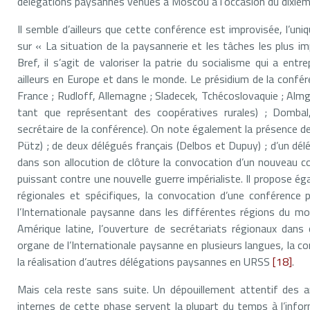
délégations paysannes venues à Moscou à l’occasion du dixième
Il semble d’ailleurs que cette conférence est improvisée, l’uni
sur « La situation de la paysannerie et les tâches les plus 
Bref, il s’agit de valoriser la patrie du socialisme qui a ent
ailleurs en Europe et dans le monde. Le présidium de la conf
France ; Rudloff, Allemagne ; Sladecek, Tchécoslovaquie ; Almg
tant que représentant des coopératives rurales) ; Dombal,
secrétaire de la conférence). On note également la présence 
Pütz) ; de deux délégués français (Delbos et Dupuy) ; d’un délég
dans son allocution de clôture la convocation d’un nouveau co
puissant contre une nouvelle guerre impérialiste. Il propose 
régionales et spécifiques, la convocation d’une conférence 
l’Internationale paysanne dans les différentes régions du m
Amérique latine, l’ouverture de secrétariats régionaux dans
organe de l’Internationale paysanne en plusieurs langues, la c
la réalisation d’autres délégations paysannes en URSS
[18]
.
Mais cela reste sans suite. Un dépouillement attentif des ar
internes de cette phase servent la plupart du temps à l’inf