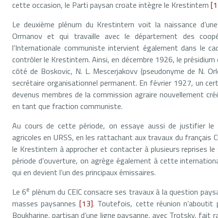
cette occasion, le Parti paysan croate intègre le Krestintern
[1
Le deuxième plénum du Krestintern voit la naissance d’une
Ormanov et qui travaille avec le département des coop
l’Internationale communiste intervient également dans le cadr
contrôler le Krestintern. Ainsi, en décembre 1926, le présidium
côté de Boskovic, N. L. Mescerjakovv (pseudonyme de N. Orl
secrétaire organisationnel permanent. En février 1927, un ce
devenus membres de la commission agraire nouvellement créée 
en tant que fraction communiste.
Au cours de cette période, on essaye aussi de justifier 
agricoles en URSS, en les rattachant aux travaux du français C
le Krestintern à approcher et contacter à plusieurs reprises 
période d’ouverture, on agrège également à cette internationa
qui en devient l’un des principaux émissaires.
e
Le 6
plénum du CEIC consacre ses travaux à la question paysa
masses paysannes
[13]
. Toutefois, cette réunion n’aboutit
Boukharine, partisan d’une ligne paysanne, avec Trotsky, fait r