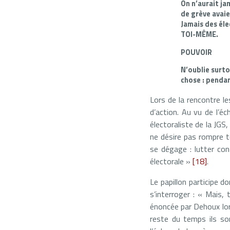
On n’aurait ja
de grève avaie
Jamais des éle
TOI-MÊME.
POUVOIR
N’oublie surto
chose : penda
Lors de la rencontre l
d’action. Au vu de l’é
électoraliste de la JGS
ne désire pas rompre t
se dégage : lutter con
électorale »
[18]
.
Le papillon participe 
s’interroger : « Mais,
énoncée par Dehoux lor
reste du temps ils s