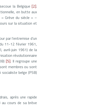
 secoue la Belgique
[2]
.
tionnelle, en butte aux
a « Grève du siècle » –
urs sur la situation et
ur par l’entremise d’un
 du 11-12 février 1961,
 avril-juin 1961) de la
isation révolutionnaire
POB)
[5]
. Il regroupe une
s sont membres ou sont
 socialiste belge (PSB)
rais, après une rapide
OB au cours de sa brève