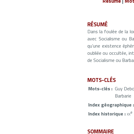
Résumé
|
Mot
RÉSUMÉ
Dans la foulée de la l
avec Socialisme ou Bar
qu’une existence éphém
oubliée ou occultée, in
de Socialisme ou Barbar
MOTS-CLÉS
Mots-clés :
Guy Debor
Barbarie
Index géographique :
e
Index historique :
xx
SOMMAIRE