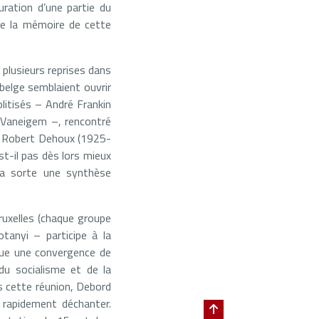
uration d’une partie du
 de la mémoire de cette
 plusieurs reprises dans
 belge semblaient ouvrir
litisés – André Frankin
 Vaneigem –, rencontré
er Robert Dehoux (1925-
st-il pas dès lors mieux
la sorte une synthèse
ruxelles (chaque groupe
tanyi – participe à la
que une convergence de
 du socialisme et de la
s cette réunion, Debord
 rapidement déchanter.