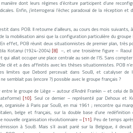
a manière dont leurs régimes d’écriture participent d’une reconfig
cales. Enfin, j’interrogerai l’échec paradoxal de la réception et
stit dans POB. Il retourne d’ailleurs, au cours des mois suivants, à
 de la mobilisation ainsi que la configuration particulière du groupe
En effet, POB réunit deux situationnistes de premier plan, très po
tila Kotanyi (1924-2004)
[8]
–, et une troisième figure – Raoul
 qui allait occuper une place centrale au sein de l’IS. Sans compt
rôle clé et a des affinités avec les thèses situationnistes. POB n’e
es limites que Debord percevait dans SouB, et catalyser de 
i ne semblait pas (encore ?) possible avec le groupe français ?
 entre le groupe de Liège – autour d’André Frankin – et celui de B
plateforme)
[10]
. Seul ce dernier – représenté par Dehoux et Ko
ale, organisée à Paris par SouB, en mai 1961 ; rencontre qui mar
, italien, belge et français, sur la double base d’une redéfinition
ne nouvelle organisation révolutionnaire »
[11]
. Peu de temps aprè
mission à SouB. Mais s’il avait parié sur la Belgique, il devait