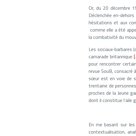
Or, du 20 décembre 19
Déclenchée en-dehors d
hésitations et aux con
comme elle a été appel
la combativité du mou
Les sociaux-barbares (
camarade britannique
[
pour rencontrer certai
revue SouB, consacré à
sœur est en voie de se
trentaine de personne
proches de la Jeune ga
dont il constitue l’aile
En me basant sur les 
contextualisation, ana