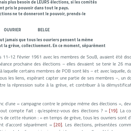
mais plus besoin de LEURS élections, si les comités
nt pris le pouvoir dans tout le pays.
ctions ne te donneront le pouvoir, prends-le
 OUVRIER BELGE
ut jamais que tous les ouvriers pensent la même
nt la grève, collectivement. En ce moment, séparément
es 11-12 février 1961 avec les membres de SouB, avaient été dis
chéance prochaine des élections – elles devaient se tenir le 26 ma
, à laquelle certains membres de POB sont liés – et avec laquelle, d
ous les liens, espérant capter une partie de ses membres –, un d
tre la répression suite à la grève, et contribuer à la démystific
donc d’une « campagne contre le principe même des élections », de
 tout compte fait : qu’espérez-vous des élections ? »
[19]
. La c
s de cette réunion : « en temps de grève, tous les ouvriers sont d’
ont d’accord séparément »
[20]
. Les élections, présentées com