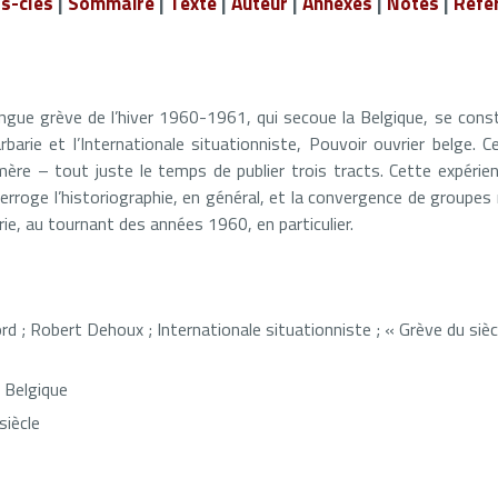
s-clés
|
Sommaire
|
Texte
|
Auteur
|
Annexes
|
Notes
|
Réfé
ongue grève de l’hiver 1960-1961, qui secoue la Belgique, se const
barie et l’Internationale situationniste, Pouvoir ouvrier belge. C
ère – tout juste le temps de publier trois tracts. Cette expérien
terroge l’historiographie, en général, et la convergence de groupes
ie, au tournant des années 1960, en particulier.
d ; Robert Dehoux ; Internationale situationniste ; « Grève du sièc
Belgique
siècle