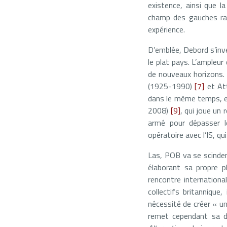
existence, ainsi que l
champ des gauches radi
expérience.
D’emblée, Debord s’inve
le plat pays. L’ampleur
de nouveaux horizons. 
(1925-1990)
[7]
et At
dans le même temps, et
2008)
[9]
, qui joue un 
armé pour dépasser l
opératoire avec l’IS, qu
Las, POB va se scinder
élaborant sa propre 
rencontre internation
collectifs britannique
nécessité de créer « u
remet cependant sa dé