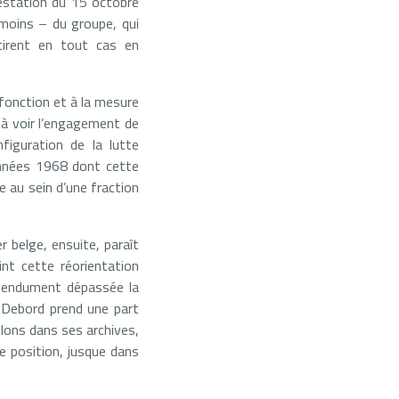
festation du 15 octobre
 moins – du groupe, qui
etirent en tout cas en
 fonction et à la mesure
 à voir l’engagement de
figuration de la lutte
 années 1968 dont cette
e au sein d’une fraction
 belge, ensuite, paraît
nt cette réorientation
rétendument dépassée la
s Debord prend une part
llons dans ses archives,
de position, jusque dans