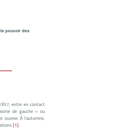
 le pouvoir des
 1957, entre en contact
unisme de gauche » ou
t ouvrier. À l’automne,
tations
[1]
.