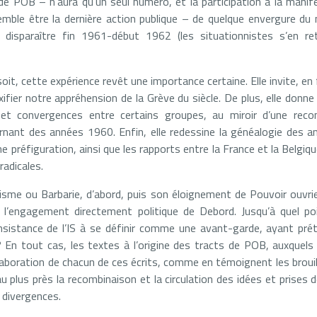
 de POB – n’aura qu’un seul numéro, et la participation à la mani
mble être la dernière action publique – de quelque envergure du
r disparaître fin 1961-début 1962 (les situationnistes s’en r
oit, cette expérience revêt une importance certaine. Elle invite, en
ifier notre appréhension de la Grève du siècle. De plus, elle donne
 et convergences entre certains groupes, au miroir d’une recon
urnant des années 1960. Enfin, elle redessine la généalogie des
e préfiguration, ainsi que les rapports entre la France et la Belgiqu
adicales.
isme ou Barbarie, d’abord, puis son éloignement de Pouvoir ouvrier
e l’engagement directement politique de Debord. Jusqu’à quel poi
’insistance de l’IS à se définir comme une avant-garde, ayant p
 » ? En tout cas, les textes à l’origine des tracts de POB, auxquel
’élaboration de chacun de ces écrits, comme en témoignent les broui
 plus près la recombinaison et la circulation des idées et prises 
s divergences.