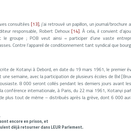
ives consultées
[13]
, j’ai retrouvé un papillon, un journal/brochure a
diteur responsable, Robert Dehoux
[14]
. À cela, il convient d’ajo
it le groupe ; POB veut ainsi « participer d’une vaste entrepri
sses. Contre l’appareil de conditionnement tant syndical que bour
rite de Kotanyi à Debord, en date du 19 mars 1961, le premier é
 une semaine, avec la participation de plusieurs écoles de Bxl [Brux
housiaste. 8 000 seront collés pendant les derniers jours avant le
 la conférence internationale, à Paris, du 22 mai 1961, Kotanyi pa
de plus tout de même – distribués après la grève, dont 6 000 aurai
,
sont encore en prison, et
eulent déjà retourner dans LEUR Parlement.