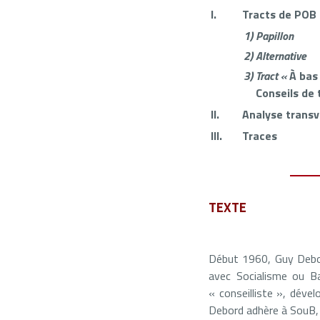
I.
Tracts de POB
1)
Papillon
2)
Alternative
3)
Tract «
À bas 
Conseils de 
II.
Analyse transv
III.
Traces
TEXTE
Début 1960, Guy Debord
avec Socialisme ou B
« conseilliste », déve
Debord adhère à SouB, p