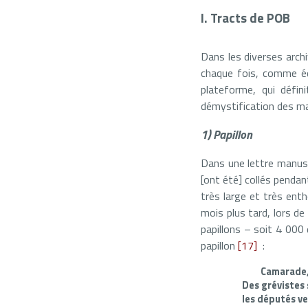
I. Tracts de POB
Dans les diverses arch
chaque fois, comme é
plateforme, qui défin
démystification des ma
1) Papillon
Dans une lettre manusc
[ont été] collés pendant
très large et très ent
mois plus tard, lors de
papillons – soit 4 000 
papillon
[17]
:
Camarade
Des grévistes 
les députés v