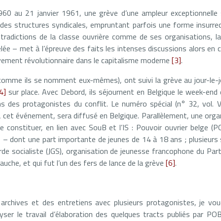
60 au 21 janvier 1961, une grève d’une ampleur exceptionnelle
es structures syndicales, empruntant parfois une forme insurrec
tradictions de la classe ouvrière comme de ses organisations, l
ée – met à l’épreuve des faits les intenses discussions alors en co
vement révolutionnaire dans le capitalisme moderne
[3]
.
comme ils se nomment eux-mêmes), ont suivi la grève au jour-le-jo
4]
sur place. Avec Debord, ils séjournent en Belgique le week-end
ns des protagonistes du conflit. Le numéro spécial (n° 32, vol. VI,
 cet événement, sera diffusé en Belgique. Parallèlement, une organ
 constituer, en lien avec SouB et l’IS : Pouvoir ouvrier belge (
s – dont une part importante de jeunes de 14 à 18 ans ; plusieur
rde socialiste (JGS), organisation de jeunesse francophone du Parti
 gauche, et qui fut l’un des fers de lance de la grève
[6]
.
archives et des entretiens avec plusieurs protagonistes, je voud
lyser le travail d’élaboration des quelques tracts publiés par P