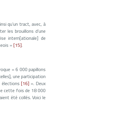
insi qu’un tract, avec, à
uter les brouillons d’une
se intern[ationale] de
geois »
[15]
.
voque « 6 000 papillons
elles], une participation
s élections
[16]
». Deux
rle cette fois de 18 000
ent été collés. Voici le