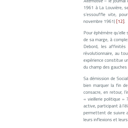
Alternative
– le journal
1961 à La Louvière, se
s’essouffle vite, pou
novembre 1961)
[12]
.
Pour éphémère qu’elle s
de sa marge, à complex
Debord, les affinités
révolutionnaire, au to
expérience constitue un
du champ des gauches r
Sa démission de Social
bien marquer la fin d
consacre, en retour, l
« vieillerie politique
active, participant à l
permettent de suivre au
leurs inflexions et leur