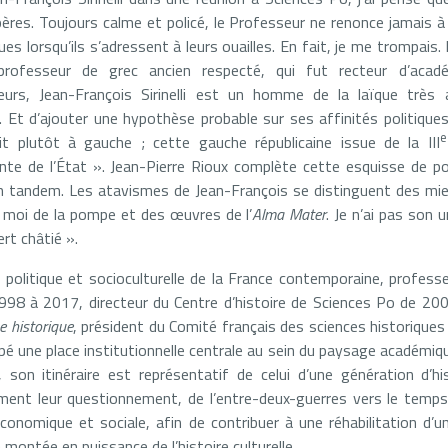
ères. Toujours calme et policé, le Professeur ne renonce jamais à
ues lorsqu’ils s’adressent à leurs ouailles. En fait, je me trompais. 
professeur de grec ancien respecté, qui fut recteur d’acad
eurs, Jean-François Sirinelli est un homme de la laïque très 
. Et d’ajouter une hypothèse probable sur ses affinités politiques
e
 plutôt à gauche ; cette gauche républicaine issue de la III
sante de l’État ». Jean-Pierre Rioux complète cette esquisse de po
en tandem. Les atavismes de Jean-François se distinguent des miens.
 moi de la pompe et des œuvres de l’
Alma Mater
. Je n’ai pas son u
rt châtié ».
re politique et socioculturelle de la France contemporaine, professe
1998 à 2017, directeur du Centre d’histoire de Sciences Po de 20
e historique
, président du Comité français des sciences historique
cupé une place institutionnelle centrale au sein du paysage académiq
 son itinéraire est représentatif de celui d’une génération d’hi
ement leur questionnement, de l’entre-deux-guerres vers le temps
 économique et sociale, afin de contribuer à une réhabilitation d’un
 montée en puissance de l’histoire culturelle.