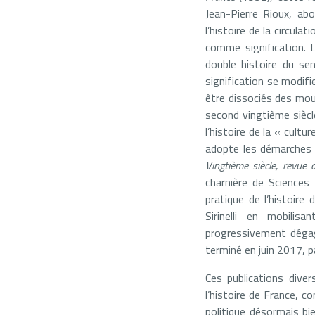
Jean-Pierre Rioux, abo
l’histoire de la circul
comme signification. L’
double histoire du se
signification se modif
être dissociés des mou
second vingtième siècle.
l’histoire de la « cultu
adopte les démarches de
Vingtième siècle, revue d
charnière de Sciences 
pratique de l’histoire
Sirinelli en mobilis
progressivement dégag
terminé en juin 2017, p
Ces publications dive
l’histoire de France, co
politique désormais bie