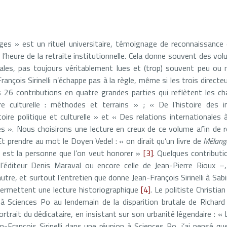
ges » est un rituel universitaire, témoignage de reconnaissance 
à l’heure de la retraite institutionnelle. Cela donne souvent des vo
gales, pas toujours véritablement lues et (trop) souvent peu ou
ançois Sirinelli n’échappe pas à la règle, même si les trois directeu
es 26 contributions en quatre grandes parties qui reflètent les 
re culturelle : méthodes et terrains » ; « De l’histoire des int
toire politique et culturelle » et « Des relations internationales à
es ». Nous choisirons une lecture en creux de ce volume afin de rev
 Et prendre au mot le Doyen Vedel : « on dirait qu’un livre de
Mélang
 est la personne que l’on veut honorer »
[3]
. Quelques contributi
éditeur Denis Maraval ou encore celle de Jean-Pierre Rioux –
utre, et surtout l’entretien que donne Jean-François Sirinelli à Sabi
permettent une lecture historiographique
[4]
. Le politiste Christia
 à Sciences Po au lendemain de la disparition brutale de Richar
rtrait du dédicataire, en insistant sur son urbanité légendaire : « L
n-François Sirinelli dans une réunion à Sciences Po, j’ai pensé 