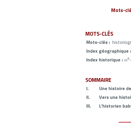
Mots-cl
MOTS-CLÉS
Mots-clés :
historiogr
Index géographique 
e
Index historique :
xx
SOMMAIRE
I.
Une histoire de
II.
Vers une histo
III.
L’historien ba