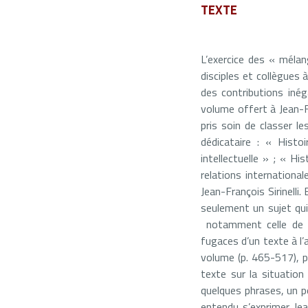
TEXTE
L’exercice des « mélan
disciples et collègues 
des contributions iné
volume offert à Jean-Fr
pris soin de classer l
dédicataire : « Histoi
intellectuelle » ; « His
relations international
Jean-François Sirinelli.
seulement un sujet qui
notamment celle de l’
fugaces d’un texte à l’a
volume (p. 465-517), 
texte sur la situation
quelques phrases, un po
entendu s’exprimer Jea