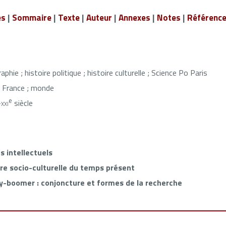
és
|
Sommaire
|
Texte
|
Auteur
|
Annexes
|
Notes
|
Référenc
aphie ; histoire politique ; histoire culturelle ; Science Po Paris
:
France ; monde
e
-
xxi
siècle
s intellectuels
ire socio-culturelle du temps présent
by-boomer : conjoncture et formes de la recherche