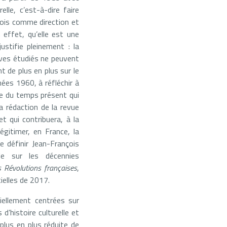
lle, c’est-à-dire faire
 fois comme direction et
n effet, qu’elle est une
stifie pleinement : la
ives étudiés ne peuvent
 de plus en plus sur le
nnées 1960, à réfléchir à
oire du temps présent qui
la rédaction de la revue
t qui contribuera, à la
égitimer, en France, la
e définir Jean-François
lle sur les décennies
s Révolutions françaises
,
ielles de 2017.
iellement centrées sur
 d’histoire culturelle et
 plus en plus réduite de