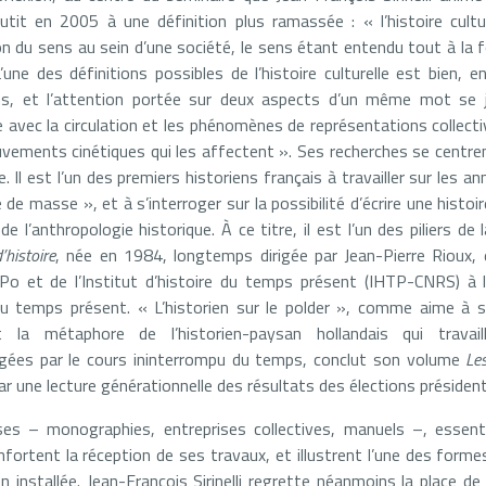
utit en 2005 à une définition plus ramassée : « l’histoire culture
ation du sens au sein d’une société, le sens étant entendu tout à la
une des définitions possibles de l’histoire culturelle est bien, e
ns, et l’attention portée sur deux aspects d’un même mot se ju
ie avec la circulation et les phénomènes de représentations collect
vements cinétiques qui les affectent ». Ses recherches se centrent
 Il est l’un des premiers historiens français à travailler sur les a
re de masse », et à s’interroger sur la possibilité d’écrire une hist
 l’anthropologie historique. À ce titre, il est l’un des piliers de 
’histoire
, née en 1984, longtemps dirigée par Jean-Pierre Rioux, e
Po et de l’Institut d’histoire du temps présent (IHTP-CNRS) à l
 du temps présent. « L’historien sur le polder », comme aime à s
ant la métaphore de l’historien-paysan hollandais qui travai
ées par le cours ininterrompu du temps, conclut son volume
Le
ar une lecture générationnelle des résultats des élections président
rses – monographies, entreprises collectives, manuels –, essent
nfortent la réception de ses travaux, et illustrent l’une des formes
n installée. Jean-François Sirinelli regrette néanmoins la place de