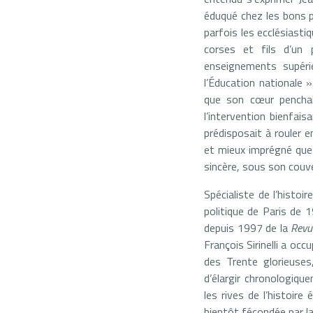
éduqué chez les bons p
parfois les ecclésiastiq
corses et fils d’un 
enseignements supéri
l’Éducation nationale »
que son cœur penchait
l’intervention bienfai
prédisposait à rouler 
et mieux imprégné que
sincère, sous son couve
Spécialiste de l’histoi
politique de Paris de 
depuis 1997 de la
Revu
François Sirinelli a oc
des Trente glorieuses,
d’élargir chronologiqu
les rives de l’histoire
bientôt fécondée par la