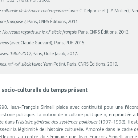
re culturelle de la France contemporaine
(avec C. Delporte et J.-Y. Mollier), Par
core française ?
, Paris, CNRS Éditions, 2011.
e
e. Nouveaux regards sur le
xx
siècle français
, Paris, CNRS Éditions, 2013.
oriens
(avec Claude Gauvard), Paris, PUF, 2015.
çaises, 1962-2017
, Paris, Odile Jacob, 2017.
e
e
nnes,
xix
-
xxi
siècle
(avec Yann Potin), Paris, CNRS Éditions, 2019.
re socio-culturelle du temps présent
90, Jean-François Sirinelli plaide avec continuité pour une fécon
 l’histoire politique. La notion de « culture politique », empruntée à 
e dans l’
Histoire générale des systèmes politiques
(1997-1998). Il est
eoir la légitimité de l’histoire culturelle. Amorcée dans le cadre de
flexion, au centre du séminaire que Jean-François Sirinelli anim