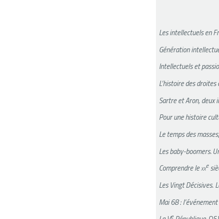
Les intellectuels en F
Génération intellectu
Intellectuels et passi
L’histoire des droites
Sartre et Aron, deux i
Pour une histoire cult
Le temps des masses
Les baby-boomers. U
e
Comprendre le
xx
siè
Les Vingt Décisives
.
L
Mai 68 : l’événement
e
La V
République
, QS