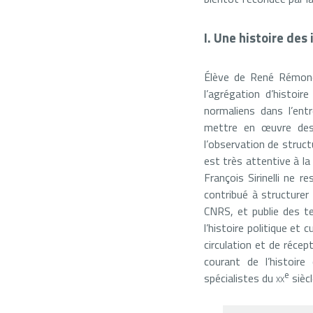
I. Une histoire des 
Élève de René Rémond 
l’agrégation d’histoi
normaliens dans l’ent
mettre en œuvre des o
l’observation de struct
est très attentive à la 
François Sirinelli ne r
contribué à structurer
CNRS, et publie des t
l’histoire politique et
circulation et de réce
courant de l’histoir
e
spécialistes du
xx
siècl