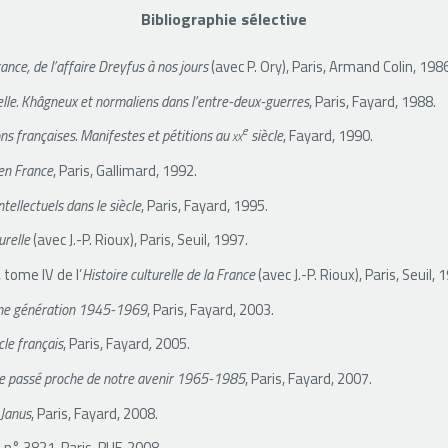
Bibliographie sélective
rance, de l’affaire Dreyfus à nos jours
(avec P. Ory), Paris, Armand Colin, 198
elle. Khâgneux et normaliens dans l’entre-deux-guerres
, Paris, Fayard, 1988.
e
ons françaises. Manifestes et pétitions au
xx
siècle
, Fayard, 1990.
 en France
, Paris, Gallimard, 1992.
ntellectuels dans le siècle
, Paris, Fayard, 1995.
urelle
(avec J.-P. Rioux), Paris, Seuil, 1997.
, tome IV de l’
Histoire culturelle de la France
(avec J.-P. Rioux), Paris, Seuil, 
ne génération 1945-1969
, Paris, Fayard, 2003.
cle français
, Paris, Fayard
,
2005.
e passé proche de notre avenir 1965-1985
, Paris, Fayard, 2007.
 Janus
, Paris, Fayard, 2008.
J n° 3821, Paris, PUF, 2008.