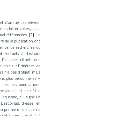
et d’amitié des élèves,
lumes hétéroclites, avec
 mal référencées
[2]
. Le
rs de la publication ont
champs de recherches du
ellectuels à l’histoire
 l’histoire cultuelle des
enir sur l’itinéraire de
es
n’a pas d’objet, mais
ons plus personnelles –
, quelques annotations
ne Jansen, et qui clôt le
n Lequesne, qui signe un
d Descoings, dresse, en
a première fois que j’ai
que cet homme avait été