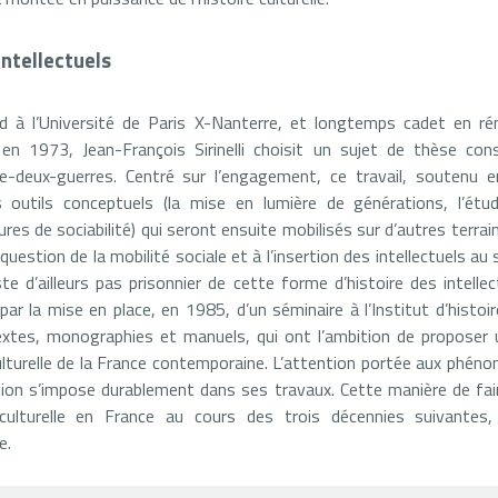
intellectuels
à l’Université de Paris X-Nanterre, et longtemps cadet en ré
re en 1973, Jean-François Sirinelli choisit un sujet de thèse co
re-deux-guerres. Centré sur l’engagement, ce travail, soutenu 
utils conceptuels (la mise en lumière de générations, l’étude 
ures de sociabilité) qui seront ensuite mobilisés sur d’autres terrai
question de la mobilité sociale et à l’insertion des intellectuels au 
este d’ailleurs pas prisonnier de cette forme d’histoire des intelle
 par la mise en place, en 1985, d’un séminaire à l’Institut d’histo
extes, monographies et manuels, qui ont l’ambition de proposer u
 culturelle de la France contemporaine. L’attention portée aux phé
ption s’impose durablement dans ses travaux. Cette manière de faire
e culturelle en France au cours des trois décennies suivante
e.