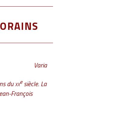
orains
Varia
e
ons du
xx
siècle. La
Jean-François