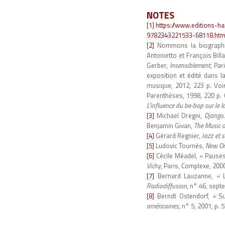
NOTES
[1]
https://www.editions-h
9782343221533-68118.htm
[2]
Nommons la biographi
Antonietto et François Bill
Gerber,
Insensiblement
, Par
exposition et édité dans l
musique, 2012, 223 p. Voir
Parenthèses, 1998, 220 p. 
L’influence du be-bop sur le 
[3]
Michael Dregni,
Django.
Benjamin Givan,
The Music 
[4]
Gérard Regnier,
Jazz et 
[5]
Ludovic Tournès,
New Orl
[6]
Cécile Méadel, « Pauses
Vichy
, Paris, Complexe, 2000
[7]
Bernard Lauzanne, « Le
Radiodiffusion
, n° 46, sep
[8]
Berndt Ostendorf, « Su
américaines
, n° 5, 2001, p. 