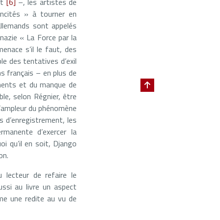
nt
[6]
–, les artistes de
ncités » à tourner en
allemands sont appelés
 nazie « La Force par la
menace s’il le faut, des
e des tentatives d’exil
s français – en plus de
ements et du manque de
ble, selon Régnier, être
 l’ampleur du phénomène
ns d’enregistrement, les
ermanente d’exercer la
uoi qu’il en soit, Django
on.
 lecteur de refaire le
ssi au livre un aspect
me une redite au vu de