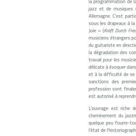
la programmation de la
jazz et de musiques 
Allemagne. C’est part
sous les drapeaux à la 
Joie » (
Kraft Durch Fre
musiciens étrangers po
du guitariste en direc
la dégradation des co
travail pour les musici
délicate à évoquer dan
et à la difficulté de s
sanctions des premier
profession sont finale
est autorisé à reprendre
L’ouvrage est riche d
cheminement du jazzma
quelque peu fourre-to
l’état de l’historiograp