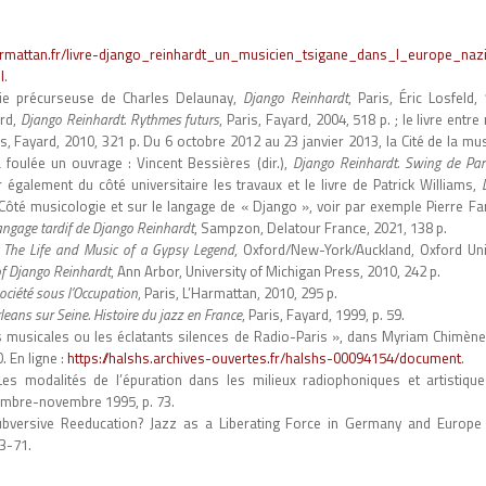
armattan.fr/livre-django_reinhardt_un_musicien_tsigane_dans_l_europe_naz
l
.
e précurseuse de Charles Delaunay,
Django Reinhardt
, Paris, Éric Losfeld,
ard,
Django Reinhardt. Rythmes futurs
, Paris, Fayard, 2004, 518 p. ; le livre entr
is, Fayard, 2010, 321 p. Du 6 octobre 2012 au 23 janvier 2013, la Cité de la mu
a foulée un ouvrage : Vincent Bessières (dir.),
Django Reinhardt. Swing de Par
 également du côté universitaire les travaux et le livre de Patrick Williams,
Côté musicologie et sur le langage de « Django », voir par exemple Pierre F
langage tardif de Django Reinhardt
, Sampzon, Delatour France, 2021, 138 p.
 The Life and Music of a Gypsy Legend
, Oxford/New-York/Auckland, Oxford Uni
of Django Reinhardt
, Ann Arbor, University of Michigan Press, 2010, 242 p.
société sous l’Occupation
, Paris, L’Harmattan, 2010, 295 p.
eans sur Seine. Histoire du jazz en France
, Paris, Fayard, 1999, p. 59.
 musicales ou les éclatants silences de Radio-Paris », dans Myriam Chimènes
. En ligne :
https://halshs.archives-ouvertes.fr/halshs-00094154/document
.
s modalités de l’épuration dans les milieux radiophoniques et artistiqu
tembre-novembre 1995, p. 73.
bversive Reeducation? Jazz as a Liberating Force in Germany and Europe
53-71.