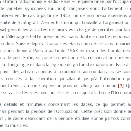
 station radiophonique Radio-Paris – réquisitionnée par l’occupa
de variétés syncopées (ou non) françaises sont fortement « i
iculièrement le cas à partir de 1943, où de nombreux musiciens 
suite de Stalingrad. Werner Effmann qui travaille à l’organisation
ude
) gérant les activités de loisirs est chargé de recruter, par la 
ur l’Allemagne. Cette pression est sans doute en partie responsabl
tion de la Suisse depuis Thonon-les-Bains comme certains musicien
nditions de vie à Paris à partir de 1943 en raison des bombard
ens de jazz. Enfin, se pose la question de la collaboration qui sem
s la djangologie et dans la légende du guitariste manouche. Face à
e priver des artistes connus à la radiodiffusion ou dans les sessio
s comités à la Libération qui allaient jusqu’à l’interdiction p
ment réduits à une suspension pouvant aller jusqu’à un an
[7]
. Q
 ses activités liées aux concerts et au disque à la fin de l’Occupati
e détails et minutieux concernant les dates, ce qui permet au
n pendant la période de l’Occupation. Cette précision donne au
ut ; le cadre débordant de la période étudiée sonne parfois com
hie du musicien.