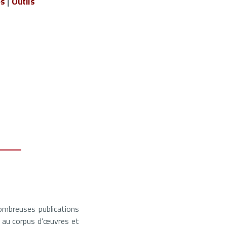
es
|
Outils
ombreuses publications
là au corpus d’œuvres et