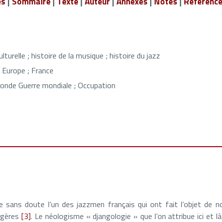
és
|
Sommaire
|
Texte
|
Auteur
|
Annexes
|
Notes
|
Référenc
ulturelle ; histoire de la musique ; histoire du jazz
Europe ; France
onde Guerre mondiale ; Occupation
e sans doute l’un des jazzmen français qui ont fait l’objet de n
ngères
[3]
. Le néologisme « djangologie » que l’on attribue ici et 