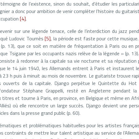
 témoigne de l’existence, sinon du souhait, d’étudier les particula
gnier a donc pour ambition de venir compléter l’histoire du guitari
’Occupation
[4]
.
evenir sur une légende tenace, celle de l’interdiction du jazz pen
oqué Ludovic Tournès
[5]
, la période est faste pour cette musique
p. 13), que ce soit en matière de fréquentation à Paris ou en pr
ue Tsigane par les occupants nazis relève de la légende » (p. 13). 
onsiste à redonner à la capitale sa vie nocturne et sa réputation 
que le 14 juin 1940, les Allemands entrent à Paris et instaurent le
 à 23 h puis à minuit au mois de novembre. Le guitariste trouve ra
 ouverts de la capitale. Django perpétue le Quintette du Hot
fondateur Stéphane Grappelli, resté en Angleterre pendant la 
 titres et tourne à Paris, en province, en Belgique et même en Afr
liés) où elle rencontre un large succès. Django devient une pers
cles dans la presse grand public (p. 60).
hématiques et problématiques habituelles pour les artistes françai
ps contraints de mettre leur talent artistique au service de l’Alle