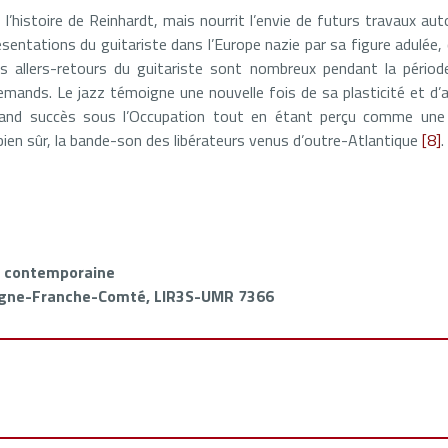
 l’histoire de Reinhardt, mais nourrit l’envie de futurs travaux aut
ésentations du guitariste dans l’Europe nazie par sa figure adulée, q
es allers-retours du guitariste sont nombreux pendant la périod
lemands. Le jazz témoigne une nouvelle fois de sa plasticité et d’
grand succès sous l’Occupation tout en étant perçu comme une
t bien sûr, la bande-son des libérateurs venus d’outre-Atlantique
[8]
.
e contemporaine
ogne-Franche-Comté, LIR3S-UMR 7366