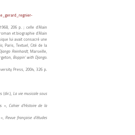
ie_gerard_regnier-
 1968, 206 p. ; celle d’Alain
e roman et biographie d’Alain
sique lui avait consacré une
is
, Paris, Textuel, Cité de la
Django
Reinhardt
, Marseille,
argeton,
Boppin’ with Django.
versity Press, 2004, 326 p.
 (dir.),
La vie musicale sous
es »,
Cahier d’Histoire de la
 »,
Revue française d’études