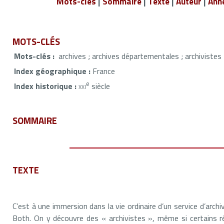
Mots-clés
|
Sommaire
|
Texte
|
Auteur
|
Ann
MOTS-CLÉS
Mots-clés :
archives ; archives départementales ; archivistes
Index géographique :
France
e
Index historique :
xxi
siècle
SOMMAIRE
TEXTE
C’est à une immersion dans la vie ordinaire d’un service d’archi
Both. On y découvre des « archivistes », même si certains r