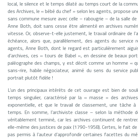
local, le silence et le temps dilaté au temps court de la commun
des Archives, le « bébé du chef » selon les agents, propose un
sans commune mesure avec celle – rabougrie – de la salle de 
Anne Both, doit sans cesse être alimenté en archives numéris
vitesse. Or, observe-t-elle justement, le travail ordinaire de l’
échéance, alors que, parallèlement, des agents du service 
agents, Anne Both, dont le regard est particulièrement aigui
d’archives, ces « tours de Babel », en dessine de beaux portra
paléographe des champs, y est décrit comme un homme « qui ai
sans-rire, habile négociateur, animé du sens du service pu
portrait plutôt fidèle !
L’un des principaux intérêts de cet ouvrage est bien de sou
temps singulier, caractérisé par la « masse » des archives
exponentielle, et que le travail de classement, une tâche à l
temps. En somme, l’archiviste classe – selon la méthode d
véritablement terminé, car les archives continuent de rentre
elle-même des justices de paix (1790-1958). Certes, le fait de 
pas permis à l’auteur d’approfondir certaines facettes du méti