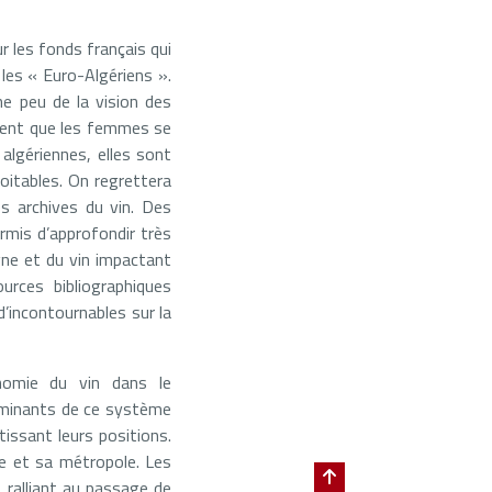
 les fonds français qui
 les « Euro-Algériens ».
he peu de la vision des
ement que les femmes se
lgériennes, elles sont
oitables. On regrettera
s archives du vin. Des
rmis d’approfondir très
gne et du vin impactant
urces bibliographiques
’incontournables sur la
nomie du vin dans le
dominants de ce système
issant leurs positions.
rie et sa métropole. Les
 ralliant au passage de