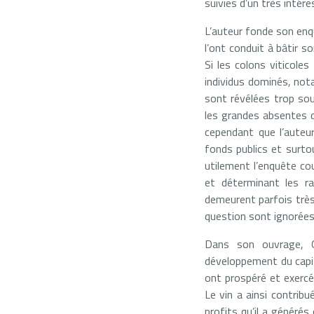
suivies d’un très intér
L’auteur fonde son enq
l’ont conduit à bâtir s
Si les colons viticole
individus dominés, not
sont révélées trop so
les grandes absentes d
cependant que l’auteu
fonds publics et surto
utilement l’enquête co
et déterminant les ra
demeurent parfois très
question sont ignorées
Dans son ouvrage, O
développement du capit
ont prospéré et exercé
Le vin a ainsi contribu
profits qu’il a généré