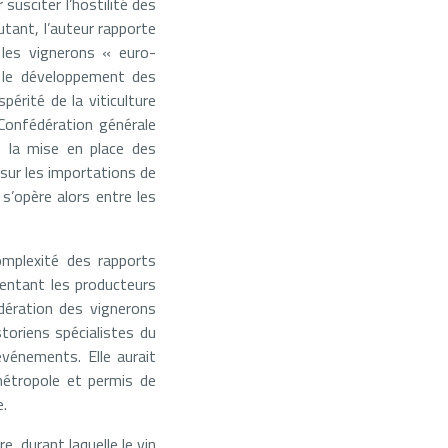
susciter l’hostilité des
utant, l’auteur rapporte
, les vignerons « euro-
 le développement des
périté de la viticulture
Confédération générale
 la mise en place des
 sur les importations de
 s’opère alors entre les
omplexité des rapports
entant les producteurs
dération des vignerons
toriens spécialistes du
événements. Elle aurait
 métropole et permis de
e.
, durant laquelle le vin