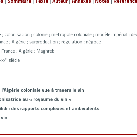
és
|
Sommaire
|
Texte
|
Auteur
|
Annexes
|
Notes
|
Référenc
e ; colonisation ; colonie ; métropole coloniale ; modèle impérial ; dé
nce ; Algérie ; surproduction ; régulation ; négoce
France ; Algérie ; Maghreb
e
-
xx
siècle
 l’Algérie coloniale vue à travers le vin
lonisatrice au « royaume du vin »
 Midi : des rapports complexes et ambivalents
 vin