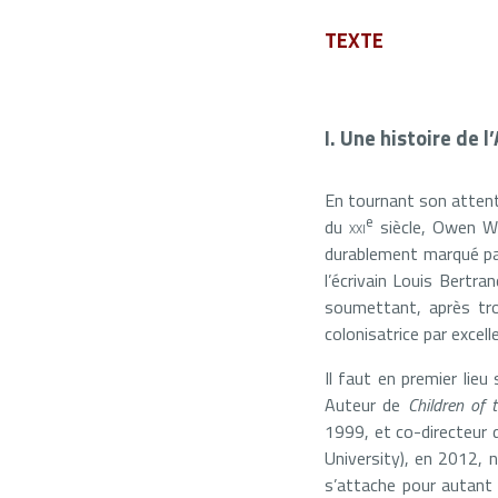
TEXTE
I. Une histoire de l
En tournant son attenti
e
du
xxi
siècle, Owen Whi
durablement marqué par
l’écrivain Louis Bertra
soumettant, après troi
colonisatrice par excell
Il faut en premier lieu
Auteur de
Children of 
1999, et co-directeur
University), en 2012, n
s’attache pour autant à