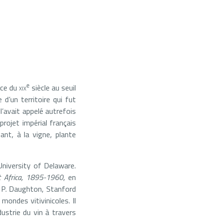
e
rce du
xix
siècle au seuil
 d’un territoire qui fut
’avait appelé autrefois
projet impérial français
ant, à la vigne, plante
 University of Delaware.
st Africa, 1895-1960
, en
. P. Daughton, Stanford
mondes vitivinicoles. Il
dustrie du vin à travers