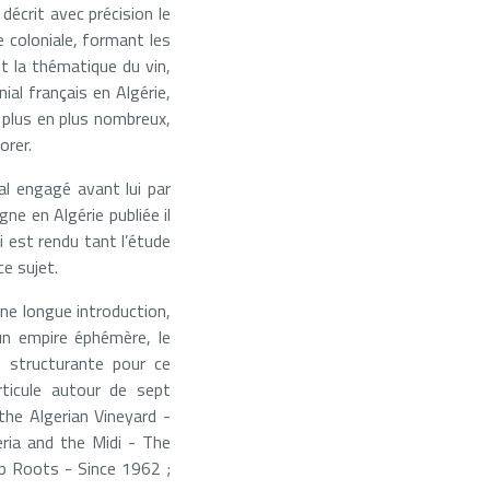
décrit avec précision le
re coloniale, formant les
t la thématique du vin,
ial français en Algérie,
 plus en plus nombreux,
orer.
al engagé avant lui par
ne en Algérie publiée il
i est rendu tant l’étude
e sujet.
ne longue introduction,
’un empire éphémère, le
e structurante pour ce
articule autour de sept
he Algerian Vineyard -
ia and the Midi - The
Up Roots - Since 1962 ;