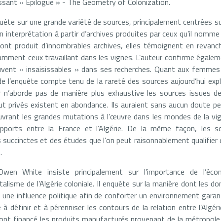
essant « Epilogue » - The Geometry of Colonization.
uête sur une grande variété de sources, principalement centrées sur
on interprétation à partir d’archives produites par ceux qu’il nomme
s ont produit d’innombrables archives, elles témoignent en revanc
amment ceux travaillant dans les vignes. L’auteur confirme égal
uvent « insaisissables » dans ses recherches. Quant aux femmes a
e l’enquête compte tenu de la rareté des sources aujourd’hui expl
r n’aborde pas de manière plus exhaustive les sources issues de
ut privés existent en abondance. Ils auraient sans aucun doute pe
uvrant les grandes mutations à l’œuvre dans les mondes de la vi
pports entre la France et l’Algérie. De la même façon, les so
 succinctes et des études que l’on peut raisonnablement qualifier d
.
wen White insiste principalement sur l’importance de l’éco
alisme de l’Algérie coloniale. Il enquête sur la manière dont les 
 une influence politique afin de conforter un environnement garant
é à définir et à pérenniser les contours de la relation entre l’Algé
s ont financé les produits manufacturés provenant de la métropole,