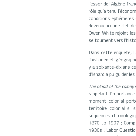
l’essor de l’Algérie fra
rôle qu’a tenu l’économi
conditions éphémères d
devenue ici une clef de
Owen White rejoint les
se tournent vers l’hist
Dans cette enquête, l’
l’historien et géograph
y a soixante-dix ans c
d’Isnard a pu guider le
The blood of the colony
s
rappelant l’importance
moment colonial porté
territoire colonial si
séquences chronologiq
1870 to 1907 ; Compa
1930s ; Labor Question