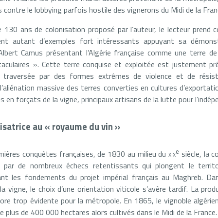
es contre le lobbying parfois hostile des vignerons du Midi de la Fran
e 130 ans de colonisation proposé par l’auteur, le lecteur prend c
ment autant d’exemples fort intéressants appuyant sa démonstr
’Albert Camus présentant l’Algérie française comme une terre de
aculaires ». Cette terre conquise et exploitée est justement pr
raversée par des formes extrêmes de violence et de résista
l’aliénation massive des terres converties en cultures d’exportati
 en forçats de la vigne, principaux artisans de la lutte pour l’indép
onisatrice au « royaume du vin »
e
mières conquêtes françaises, de 1830 au milieu du
xix
siècle, la c
ée par de nombreux échecs retentissants qui plongent le terri
nt les fondements du projet impérial français au Maghreb. Dans 
la vigne, le choix d’une orientation viticole s’avère tardif. La pro
re trop évidente pour la métropole. En 1865, le vignoble algéri
e plus de 400 000 hectares alors cultivés dans le Midi de la France.