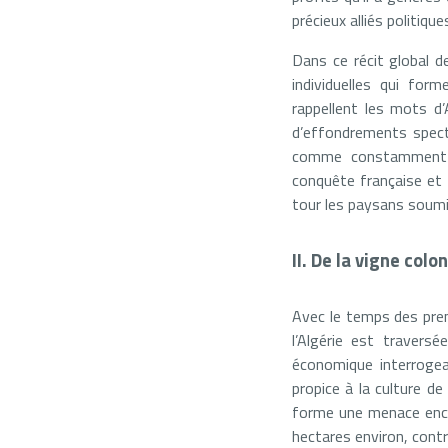
précieux alliés politiqu
Dans ce récit global d
individuelles qui for
rappellent les mots d
d’effondrements spect
comme constamment t
conquête française et 
tour les paysans soumis
II. De la vigne col
Avec le temps des pre
l’Algérie est travers
économique interrogea
propice à la culture de 
forme une menace enco
hectares environ, contr