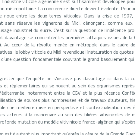
, l’industrie viticole algérienne s’est suffisamment développée pour 
on métropolitaine. La concurrence directe devient évidente. Pour a
 se noue entre les deux terres viticoles. Dans la crise de 1907
ent sans réserve les vignerons du Midi, dénonçant, comme eux,
sage industriel du sucre. C’est sur la question de l’indécente pros
nt davantage se concentrer les premières attaques issues de la 
di. Au cœur de la révolte menée en métropole dans le cadre de
atives, le lobby viticole du Midi revendique l’instauration de quotas
 ici d’une question fondamentale couvrant le grand basculement qui
retter que l’enquête ne s’inscrive pas davantage ici dans la c
es et règlementaires qui se nouent au sein des organismes représ
Méditerranée, notamment entre la CGV et la plus récente Confé
bilisation de sources plus nombreuses et de travaux d’auteurs, his
ible une meilleure mise en perspective et contextualisation des 
des acteurs à la manœuvre au sein des filières vitivinicoles de
rofonde mutation du modèle vitivinicole franco-algérien qui s’opèr
 est d’autant plus important qu’après la césure de la Grande Guerre