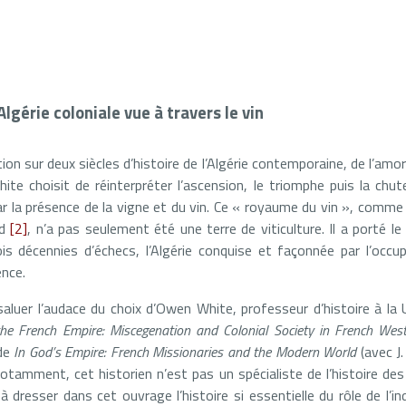
’Algérie coloniale vue à travers le vin
on sur deux siècles d’histoire de l’Algérie contemporaine, de l’amo
te choisit de réinterpréter l’ascension, le triomphe puis la chute
 la présence de la vigne et du vin. Ce « royaume du vin », comme l
nd
[2]
, n’a pas seulement été une terre de viticulture. Il a porté le 
s décennies d’échecs, l’Algérie conquise et façonnée par l’occup
ence.
 saluer l’audace du choix d’Owen White, professeur d’histoire à la
the French Empire: Miscegenation and Colonial Society in French We
 de
In God’s Empire: French Missionaries and the Modern World
(avec J
otamment, cet historien n’est pas un spécialiste de l’histoire des 
 dresser dans cet ouvrage l’histoire si essentielle du rôle de l’in