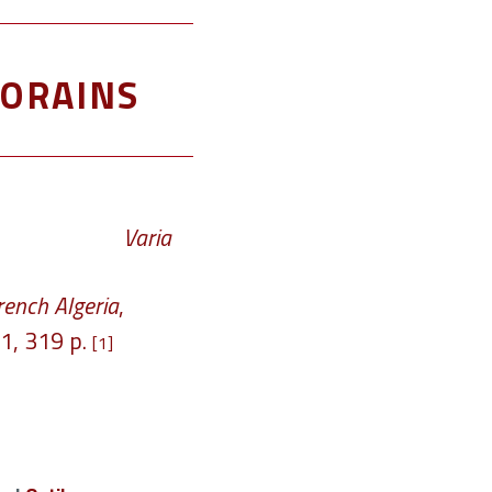
orains
Varia
rench Algeria
,
1, 319 p.
[1]