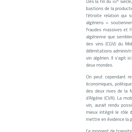
Dès la fin du
xix
siècle
bastions de la producti
l’étroite relation qui
algériens » soutienn
fraudes massives et l’u
algérienne que semble
des vins (CGV) du Mi
délimitations administr
vin algérien. Il s’agit
deux mondes.
On peut cependant reg
économiques, politiqu
des deux rives de la 
d’Algérie (CVA). La mo
vin, aurait rendu poss
mieux intégré le rôle 
mettre en évidence la p
Ce moment de transition