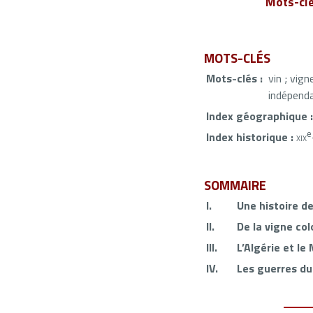
Mots-cl
MOTS-CLÉS
Mots-clés :
vin ; vign
indépenda
Index géographique :
e
Index historique :
xix
SOMMAIRE
I.
Une histoire de
II.
De la vigne co
III.
L’Algérie et le
IV.
Les guerres du