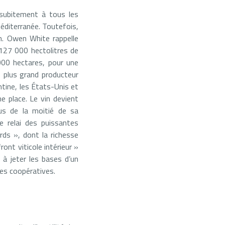
t subitement à tous les
 Méditerranée. Toutefois,
en. Owen White rappelle
 127 000 hectolitres de
 000 hectares, pour une
me plus grand producteur
gentine, les États-Unis et
me place. Le vin devient
plus de la moitié de sa
e relai des puissantes
ds », dont la richesse
ront viticole intérieur »
 à jeter les bases d’un
ves coopératives.