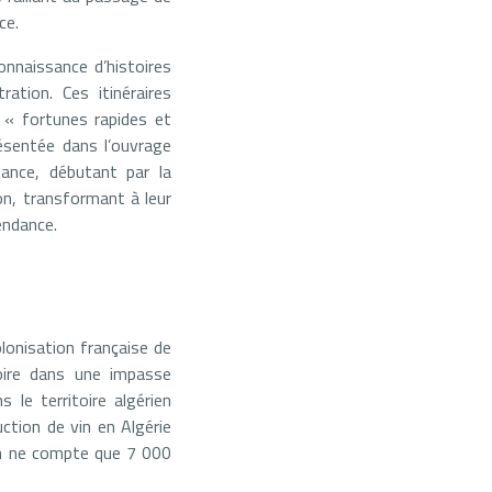
ce.
onnaissance d’histoires
ation. Ces itinéraires
 « fortunes rapides et
ésentée dans l’ouvrage
nce, débutant par la
on, transformant à leur
endance.
olonisation française de
toire dans une impasse
le territoire algérien
duction de vin en Algérie
en ne compte que 7 000