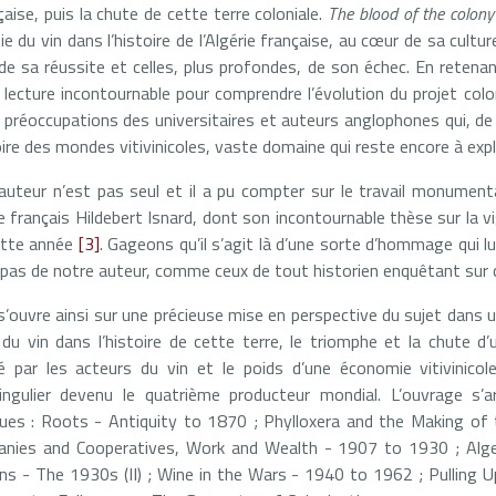
nçaise, puis la chute de cette terre coloniale.
The blood of the colony
e du vin dans l’histoire de l’Algérie française, au cœur de sa cultu
e sa réussite et celles, plus profondes, de son échec. En retenan
 lecture incontournable pour comprendre l’évolution du projet colon
 préoccupations des universitaires et auteurs anglophones qui, de
oire des mondes vitivinicoles, vaste domaine qui reste encore à expl
auteur n’est pas seul et il a pu compter sur le travail monument
e français Hildebert Isnard, dont son incontournable thèse sur la vig
ette année
[3]
. Gageons qu’il s’agit là d’une sorte d’hommage qui lu
s pas de notre auteur, comme ceux de tout historien enquêtant sur c
’ouvre ainsi sur une précieuse mise en perspective du sujet dans u
 du vin dans l’histoire de cette terre, le triomphe et la chute d
 par les acteurs du vin et le poids d’une économie vitivinicol
 singulier devenu le quatrième producteur mondial. L’ouvrage s’
ues : Roots - Antiquity to 1870 ; Phylloxera and the Making of t
nies and Cooperatives, Work and Wealth - 1907 to 1930 ; Alger
s - The 1930s (II) ; Wine in the Wars - 1940 to 1962 ; Pulling 