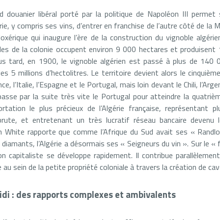
ord douanier libéral porté par la politique de Napoléon III perme
rie, y compris ses vins, d’entrer en franchise de l’autre côté de la
lloxérique qui inaugure l’ère de la construction du vignoble algéri
les de la colonie occupent environ 9 000 hectares et produisent
lus tard, en 1900, le vignoble algérien est passé à plus de 140
s 5 millions d’hectolitres. Le territoire devient alors le cinquiè
ce, l’Italie, l’Espagne et le Portugal, mais loin devant le Chili, l’Ar
dépasse par la suite très vite le Portugal pour atteindre la quatriè
ortation le plus précieux de l’Algérie française, représentant 
 brute, et entretenant un très lucratif réseau bancaire devenu l
n White rapporte que comme l’Afrique du Sud avait ses « Randlor
 diamants, l’Algérie a désormais ses « Seigneurs du vin ». Sur le « f
on capitaliste se développe rapidement. Il contribue parallèlement
 sein de la petite propriété coloniale à travers la création de ca
e Midi : des rapports complexes et ambivalents