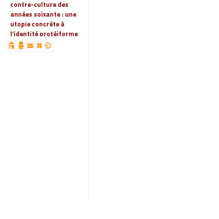
contre-culture des
années soixante : une
utopie concrète à
l’identité protéiforme
devenue « réalité
globale »
19 | 2023
Espaces, territoires et
identités : jeux
d’acteurs et manières
d’habiter
18 | 2022
Espaces et droits
sociaux
17 | 2022
Penser les
infrastructures des
mondes automobiles