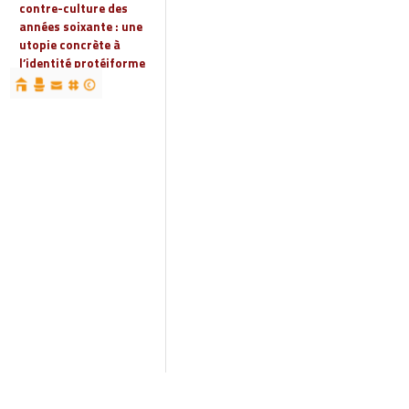
contre-culture des
années soixante : une
utopie concrète à
l’identité protéiforme
devenue « réalité
globale »
19 | 2023
Espaces, territoires et
identités : jeux
d’acteurs et manières
d’habiter
18 | 2022
Espaces et droits
sociaux
17 | 2022
Penser les
infrastructures des
mondes automobiles