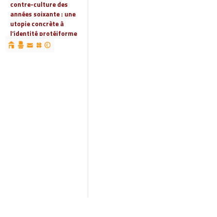
contre-culture des
années soixante : une
utopie concrète à
l’identité protéiforme
devenue « réalité
globale »
19 | 2023
Espaces, territoires et
identités : jeux
d’acteurs et manières
d’habiter
18 | 2022
Espaces et droits
sociaux
17 | 2022
Penser les
infrastructures des
mondes automobiles