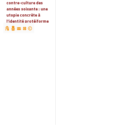
contre-culture des
années soixante : une
utopie concrète à
l’identité protéiforme
devenue « réalité
globale »
19 | 2023
Espaces, territoires et
identités : jeux
d’acteurs et manières
d’habiter
18 | 2022
Espaces et droits
sociaux
17 | 2022
Penser les
infrastructures des
mondes automobiles