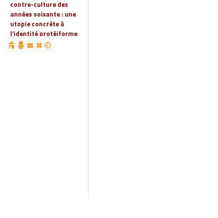
contre-culture des
années soixante : une
utopie concrète à
l’identité protéiforme
devenue « réalité
globale »
19 | 2023
Espaces, territoires et
identités : jeux
d’acteurs et manières
d’habiter
18 | 2022
Espaces et droits
sociaux
17 | 2022
Penser les
infrastructures des
mondes automobiles