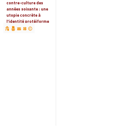
contre-culture des
années soixante : une
utopie concrète à
l’identité protéiforme
devenue « réalité
globale »
19 | 2023
Espaces, territoires et
identités : jeux
d’acteurs et manières
d’habiter
18 | 2022
Espaces et droits
sociaux
17 | 2022
Penser les
infrastructures des
mondes automobiles