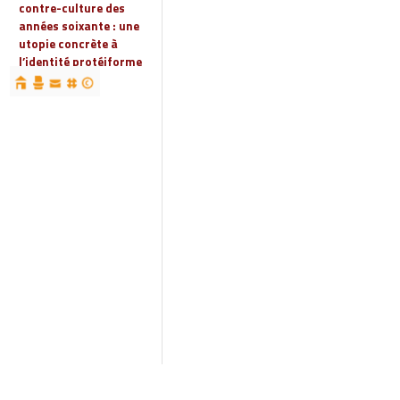
contre-culture des
années soixante : une
utopie concrète à
l’identité protéiforme
devenue « réalité
globale »
19 | 2023
Espaces, territoires et
identités : jeux
d’acteurs et manières
d’habiter
18 | 2022
Espaces et droits
sociaux
17 | 2022
Penser les
infrastructures des
mondes automobiles