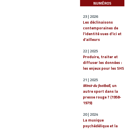
NUMÉROS
23 | 2026
Les déclinaisons
contemporaines de
l’identité vues d’ici et
d’ailleurs
22 | 2025
Produire, traiter et
diffuser les données :
les enjeux pour les SHS
21 | 2025
Miroir du football
, un
autre sport dans la
presse rouge ? (1958-
1979)
20 | 2024
La musique
psychédélique et la