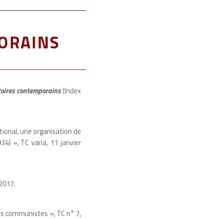
orains
toires contemporains
(Index
ional, une organisation de
) », TC varia, 11 janvier
2017.
ns communistes », TC n° 7,