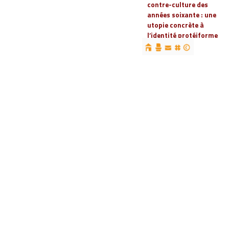
contre-culture des
années soixante : une
utopie concrète à
l’identité protéiforme
devenue « réalité
globale »
19 | 2023
Espaces, territoires et
identités : jeux
d’acteurs et manières
d’habiter
18 | 2022
Espaces et droits
sociaux
17 | 2022
Penser les
infrastructures des
mondes automobiles