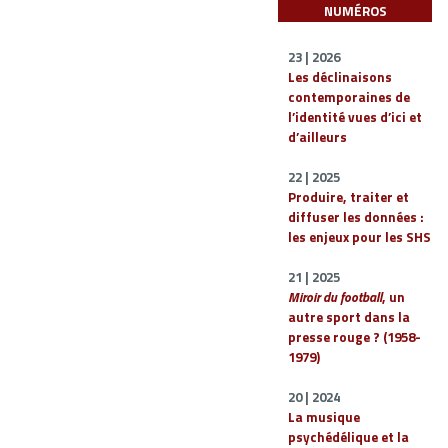
NUMÉROS
23 | 2026
Les déclinaisons
contemporaines de
l’identité vues d’ici et
d’ailleurs
22 | 2025
Produire, traiter et
diffuser les données :
les enjeux pour les SHS
21 | 2025
Miroir du football
, un
autre sport dans la
presse rouge ? (1958-
1979)
20 | 2024
La musique
psychédélique et la