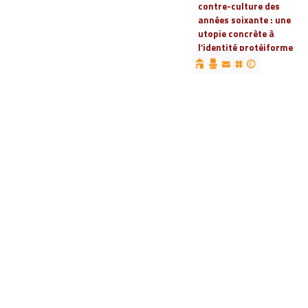
contre-culture des
années soixante : une
utopie concrète à
l’identité protéiforme
devenue « réalité
globale »
19 | 2023
Espaces, territoires et
identités : jeux
d’acteurs et manières
d’habiter
18 | 2022
Espaces et droits
sociaux
17 | 2022
Penser les
infrastructures des
mondes automobiles