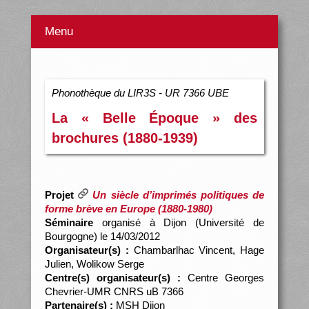
Menu
Phonothèque du LIR3S - UR 7366 UBE
La « Belle Époque » des
brochures (1880-1939)
Projet
Un siècle d’imprimés politiques de
forme brève en Europe (1880-1980)
Séminaire
organisé à Dijon (Université de
Bourgogne) le 14/03/2012
Organisateur(s) :
Chambarlhac Vincent, Hage
Julien, Wolikow Serge
Centre(s) organisateur(s) :
Centre Georges
Chevrier-UMR CNRS uB 7366
Partenaire(s) :
MSH Dijon