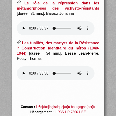
Le rôle de la répression dans les
métamorphoses des vichysto-résistants
[durée : 31 min.], Barasz Johanna
Les fusillés, des martyrs de la Résistance
? Construction identitaire du héros (1940-
1944)
[durée : 34 min.], Besse Jean-Pierre,
Pouty Thomas
Contact :
lir3s[dot]logistique[at]u-bourgogne[dot]fr
Hébergement :
LIR3S UR 7366 UBE