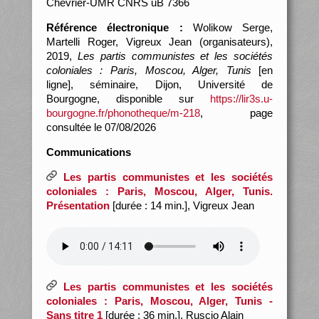
Chevrier-UMR CNRS uB 7366
Référence électronique :
Wolikow Serge,
Martelli Roger, Vigreux Jean (organisateurs),
2019,
Les partis communistes et les sociétés
coloniales : Paris, Moscou, Alger, Tunis
[en
ligne], séminaire, Dijon, Université de
Bourgogne, disponible sur
https://lir3s.u-
bourgogne.fr/phonotheque/m-218
, page
consultée le 07/08/2026
Communications
Les partis communistes et les sociétés
coloniales : Paris, Moscou, Alger, Tunis.
Présentation
[durée : 14 min.], Vigreux Jean
Les partis communistes et les sociétés
coloniales : Paris, Moscou, Alger, Tunis -
Sans titre 1
[durée : 36 min.], Ruscio Alain