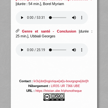
[durée : 54 min.], Borel Myriam
Genre et santé - Conclusion
[durée :
25 min.], Ubbiali Georges
Contact :
lir3s[dot]logistique[at]u-bourgogne[dot]fr
Hébergement :
LIR3S UR 7366 UBE
URL :
https://tristan.ube.fr/phonotheque