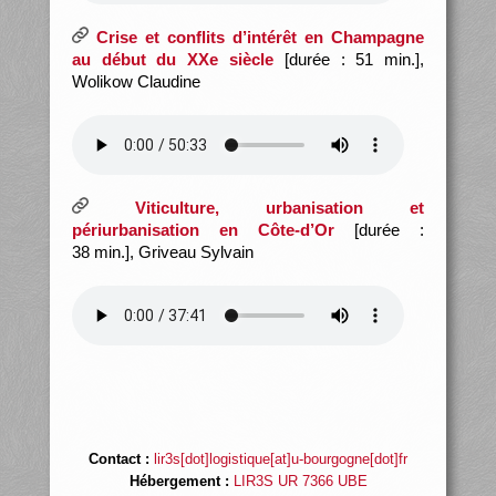
Crise et conflits d’intérêt en Champagne
au début du XXe siècle
[durée : 51 min.],
Wolikow Claudine
Viticulture, urbanisation et
périurbanisation en Côte-d’Or
[durée :
38 min.], Griveau Sylvain
Contact :
lir3s[dot]logistique[at]u-bourgogne[dot]fr
Hébergement :
LIR3S UR 7366 UBE