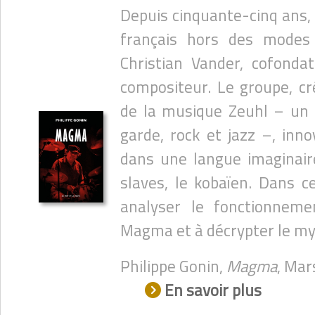
Depuis cinquante-cinq ans,
français hors des modes 
Christian Vander, cofondat
compositeur. Le groupe, cr
de la musique Zeuhl – un 
garde, rock et jazz –, inn
dans une langue imaginai
slaves, le kobaïen. Dans ce
analyser le fonctionneme
Magma et à décrypter le m
Philippe Gonin,
Magma
, Mar
En savoir plus