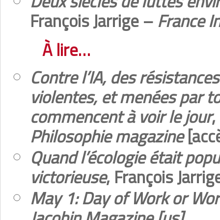
Deux siècles de luttes env
François Jarrige –
France I
À lire…
Contre l’IA, des résistance
violentes, et menées par to
commencent à voir le jour
,
Philosophie magazine
[acc
Quand l’écologie était popu
victorieuse
, François Jarri
May 1: Day of Work or Wor
Jacobin Magazine [us]