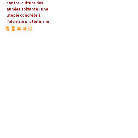
contre-culture des
années soixante : une
utopie concrète à
l’identité protéiforme
devenue « réalité
globale »
19 | 2023
Espaces, territoires et
identités : jeux
d’acteurs et manières
d’habiter
18 | 2022
Espaces et droits
sociaux
17 | 2022
Penser les
infrastructures des
mondes automobiles