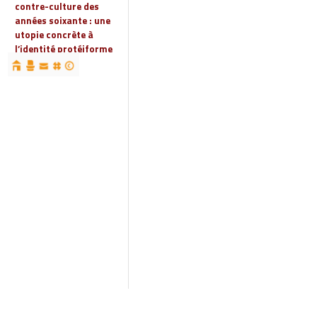
contre-culture des
années soixante : une
utopie concrète à
l’identité protéiforme
devenue « réalité
globale »
19 | 2023
Espaces, territoires et
identités : jeux
d’acteurs et manières
d’habiter
18 | 2022
Espaces et droits
sociaux
17 | 2022
Penser les
infrastructures des
mondes automobiles