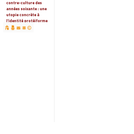
contre-culture des
années soixante : une
utopie concrète à
l’identité protéiforme
devenue « réalité
globale »
19 | 2023
Espaces, territoires et
identités : jeux
d’acteurs et manières
d’habiter
18 | 2022
Espaces et droits
sociaux
17 | 2022
Penser les
infrastructures des
mondes automobiles