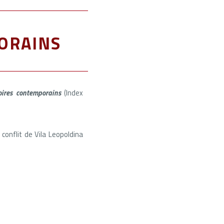
orains
toires contemporains
(Index
 conflit de Vila Leopoldina