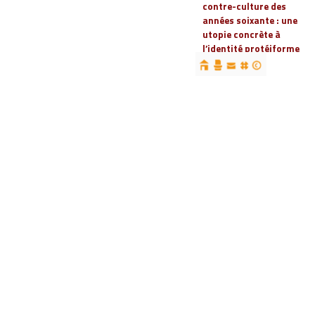
contre-culture des
années soixante : une
utopie concrète à
l’identité protéiforme
devenue « réalité
globale »
19 | 2023
Espaces, territoires et
identités : jeux
d’acteurs et manières
d’habiter
18 | 2022
Espaces et droits
sociaux
17 | 2022
Penser les
infrastructures des
mondes automobiles