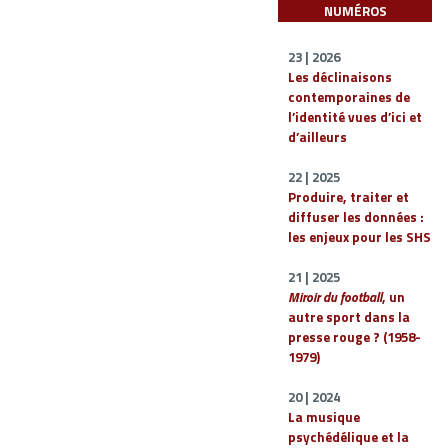
NUMÉROS
23 | 2026
Les déclinaisons
contemporaines de
l’identité vues d’ici et
d’ailleurs
22 | 2025
Produire, traiter et
diffuser les données :
les enjeux pour les SHS
21 | 2025
Miroir du football
, un
autre sport dans la
presse rouge ? (1958-
1979)
20 | 2024
La musique
psychédélique et la