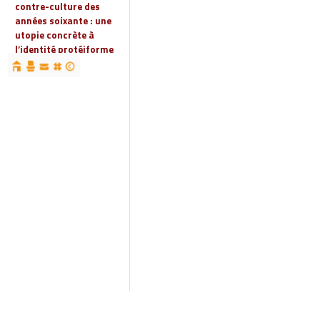
contre-culture des
années soixante : une
utopie concrète à
l’identité protéiforme
devenue « réalité
globale »
19 | 2023
Espaces, territoires et
identités : jeux
d’acteurs et manières
d’habiter
18 | 2022
Espaces et droits
sociaux
17 | 2022
Penser les
infrastructures des
mondes automobiles