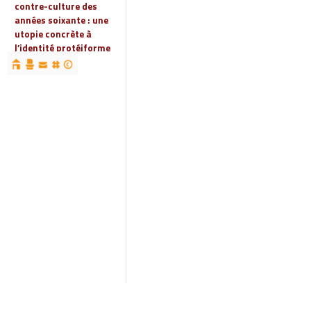
contre-culture des
années soixante : une
utopie concrète à
l’identité protéiforme
devenue « réalité
globale »
19 | 2023
Espaces, territoires et
identités : jeux
d’acteurs et manières
d’habiter
18 | 2022
Espaces et droits
sociaux
17 | 2022
Penser les
infrastructures des
mondes automobiles