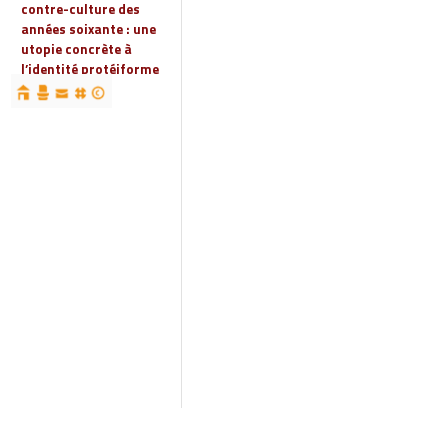
contre-culture des
années soixante : une
utopie concrète à
l’identité protéiforme
devenue « réalité
globale »
19 | 2023
Espaces, territoires et
identités : jeux
d’acteurs et manières
d’habiter
18 | 2022
Espaces et droits
sociaux
17 | 2022
Penser les
infrastructures des
mondes automobiles