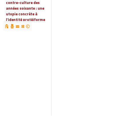
contre-culture des
années soixante : une
utopie concrète à
l’identité protéiforme
devenue « réalité
globale »
19 | 2023
Espaces, territoires et
identités : jeux
d’acteurs et manières
d’habiter
18 | 2022
Espaces et droits
sociaux
17 | 2022
Penser les
infrastructures des
mondes automobiles