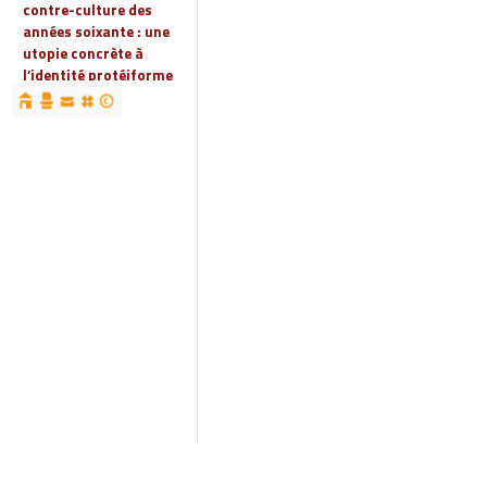
contre-culture des
années soixante : une
utopie concrète à
l’identité protéiforme
devenue « réalité
globale »
19 | 2023
Espaces, territoires et
identités : jeux
d’acteurs et manières
d’habiter
18 | 2022
Espaces et droits
sociaux
17 | 2022
Penser les
infrastructures des
mondes automobiles