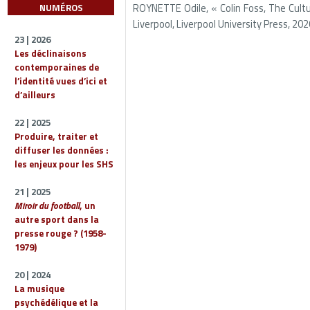
ROYNETTE Odile, « Colin Foss, The Cultu
NUMÉROS
Liverpool, Liverpool University Press, 2020
23 | 2026
Les déclinaisons
contemporaines de
l’identité vues d’ici et
d’ailleurs
22 | 2025
Produire, traiter et
diffuser les données :
les enjeux pour les SHS
21 | 2025
Miroir du football
, un
autre sport dans la
presse rouge ? (1958-
1979)
20 | 2024
La musique
psychédélique et la