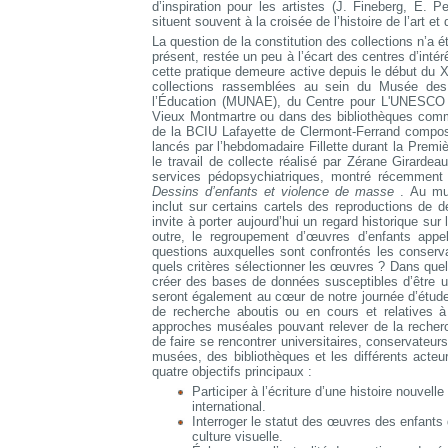
d’inspiration pour les artistes (J. Fineberg, E.
situent souvent à la croisée de l’histoire de l’art et 
La question de la constitution des collections n’a 
présent, restée un peu à l’écart des centres d’intér
cette pratique demeure active depuis le début du 
collections rassemblées au sein du Musée de
l’Éducation (MUNAE), du Centre pour L'UNESCO 
Vieux Montmartre ou dans des bibliothèques comme
de la BCIU Lafayette de Clermont-Ferrand compos
lancés par l’hebdomadaire Fillette durant la Premi
le travail de collecte réalisé par Zérane Girarde
services pédopsychiatriques, montré récemmen
Dessins d’enfants et violence de masse
. Au mu
inclut sur certains cartels des reproductions de d
invite à porter aujourd’hui un regard historique sur
outre, le regroupement d’œuvres d’enfants appe
questions auxquelles sont confrontés les conserv
quels critères sélectionner les œuvres ? Dans qu
créer des bases de données susceptibles d’être ut
seront également au cœur de notre journée d’étude
de recherche aboutis ou en cours et relatives à
approches muséales pouvant relever de la recher
de faire se rencontrer universitaires, conservateu
musées, des bibliothèques et les différents acte
quatre objectifs principaux :
Participer à l’écriture d’une histoire nouvell
international.
Interroger le statut des œuvres des enfants d
culture visuelle.