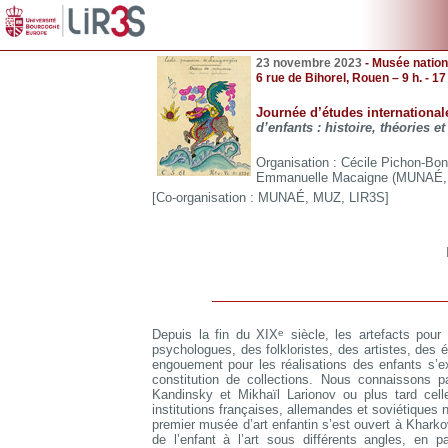
23 novembre 2023
- Musée nation
6 rue de Bihorel, Rouen – 9 h. - 17
Journée d’études international
d’enfants : histoire, théories e
Organisation : Cécile Pichon-B
Emmanuelle Macaigne (MUNAÉ, R
[Co-organisation : MUNAÉ, MUZ, LIR3S]
Depuis la fin du XIX
e
siècle, les artefacts pour e
psychologues, des folkloristes, des artistes, des é
engouement pour les réalisations des enfants s’e
constitution de collections. Nous connaissons p
Kandinsky et Mikhaïl Larionov ou plus tard cel
institutions françaises, allemandes et soviétique
premier musée d’art enfantin s’est ouvert à Kharko
de l’enfant à l’art sous différents angles, en 