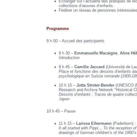
Échanger sur l’actualité des pratiques de ré
collections d’œuvres d’enfants.
Fédérer un réseau de personnes intéressée
Programme
9 h 00 – Accueil des participants
9 h 30 –
Emmanuelle Macaigne
,
Aline Hé
Introduction
9 h 45 –
Camille Jaccard
(Université de La
Place et fonctions des dessins d’enfants dan
psychologique en Suisse romande (1900-19
10 h 15 –
Jutta Stroter-Bender
(UNESCO (Me
Research and Archive Network "Historical Chi
Dessins d’enfants : Traces de quatre collec
Japon
10 h 45 – Pause
11 h 15 –
Larissa Eikermann
(Paderborn) :
It all started with Pippi… To the reception o
drawings of German children’s of the 1950’s